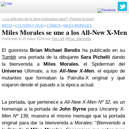
¿Los artículos de tu blog publicados aquí? ¡Propón tu blog!
INICIO
›
CULTURA Y OCIO
›
CÓMICS
›
MILES MORALES
Miles Morales se une a los All-New X-Men
Publicado el 25 mayo 2014 por
The Leff
@Esp_Marvelita
El guionista
Brian Michael Bendis
ha publicado en su
Tumblr
una portada de la dibujante
Sara Pichelli
dando
la bienvenida a
Miles Morales
, el Spiderman del
Universo
Ultimate, a los
All-New X-Men
, el equipo de
mutantes que formaban la Patrulla-X original y que
viajaron desde el pasado a la época actual.
La portada, que pertenece a
All-New X-Men Nº 32
, es un
homenaje a la portada de
John Byrne
para
Uncanny X-
Men Nº 139
, muestra el mismo mensaje que la portada
original para dar la bienvenida a Morales: “
Bienvenido a