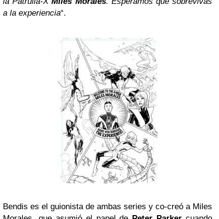
la Patrulla-X
Miles Morales
. Esperamos que sobrevivas
a la experiencia
“.
Bendis es el guionista de ambas series y co-creó a Miles
Morales, que asumió el papel de
Peter Parker
cuando