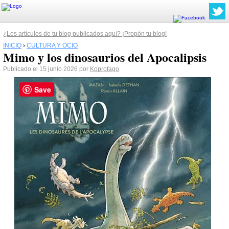
¿Los artículos de tu blog publicados aquí? ¡Propón tu blog!
INICIO
›
CULTURA Y OCIO
Mimo y los dinosaurios del Apocalipsis
Publicado el 15 junio 2026 por
Koprofago
Save