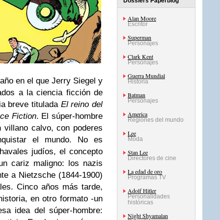
Dossiers Paperblog
Alan Moore
Escritor
Superman
Personajes
Clark Kent
Personajes
Guerra Mundial
año en el que Jerry Siegel y
Historia
dos a la ciencia ficción de
Batman
Personajes
ia breve titulada
El reino del
America
ce Fiction
. El súper-hombre
Regiones del mundo
n villano calvo, con poderes
Lee
nquistar el mundo. No es
Moda
havales judíos, el concepto
Stan Lee
Directores de cine
un cariz maligno: los nazis
La edad de oro
nte a Nietzsche (1844-1900)
Programas TV
iales. Cinco años más tarde,
Adolf Hitler
Personalidades
istoria, en otro formato -un
históricas
esa idea del súper-hombre:
Night Shyamalan