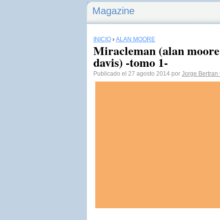
Magazine
INICIO
›
ALAN MOORE
Miracleman (alan moore,
davis) -tomo 1-
Publicado el 27 agosto 2014 por
Jorge Bertran