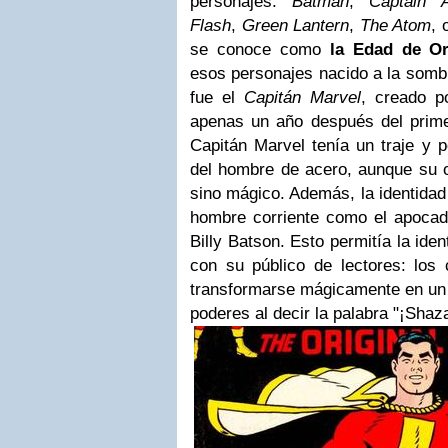
personajes:
Batman
,
Captain
Flash
,
Green Lantern
,
The Atom
,
se conoce como
la Edad de O
esos personajes nacido a la sombr
fue el
Capitán Marvel
, creado p
apenas un año después del pri
Capitán Marvel tenía un traje y 
del hombre de acero, aunque su or
sino mágico. Además, la identidad
hombre corriente como el apocado
Billy Batson. Esto permitía la iden
con su público de lectores: los
transformarse mágicamente en un
poderes al decir la palabra "¡Shaz