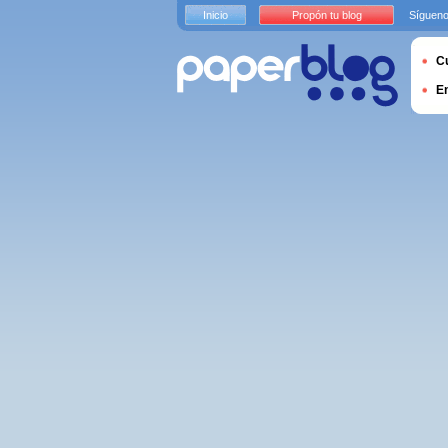
Inicio
Propón tu blog
Sígueno
Cu
E