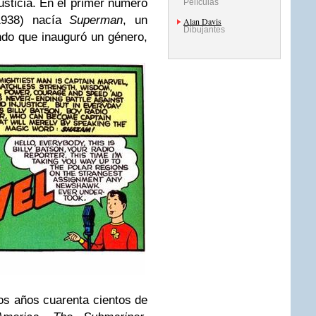
usticia. En el primer número
Películas
938) nacía
Superman
, un
Alan Davis
Dibujantes
ndo que inauguró un género,
os años cuarenta cientos de