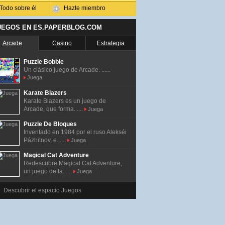
Todo sobre él
Hazte miembro
UEGOS EN ES.PAPERBLOG.COM
Arcade
Casino
Estrategia
Puzzle Bobble
Un clásico juego de Arcade. ......
Juega
Karate Blazers
Karate Blazers es un juego de
Arcade, que forma......
Juega
Puzzle De Bloques
Inventado en 1984 por el ruso Alekséi
Pázhitnov, e......
Juega
Magical Cat Adventure
Redescubre Magical Cat Adventure,
un juego de la......
Juega
Descubrir el espacio Juegos