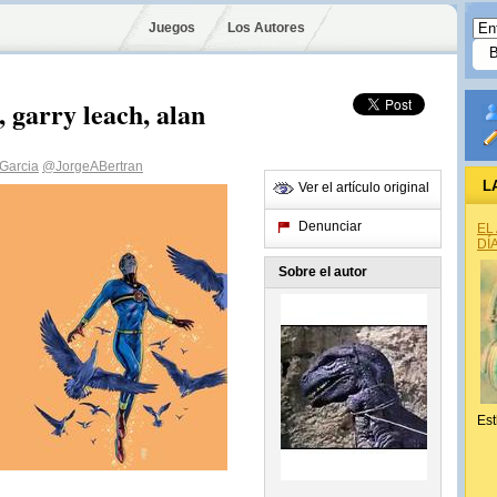
Juegos
Los Autores
 garry leach, alan
 Garcia
@JorgeABertran
L
Ver el artículo original
Denunciar
EL
DÍ
Sobre el autor
Est