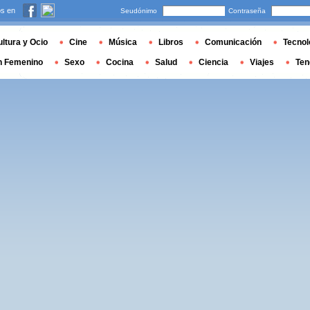
s en
Seudónimo
Contraseña
ltura y Ocio
Cine
Música
Libros
Comunicación
Tecnol
n Femenino
Sexo
Cocina
Salud
Ciencia
Viajes
Ten