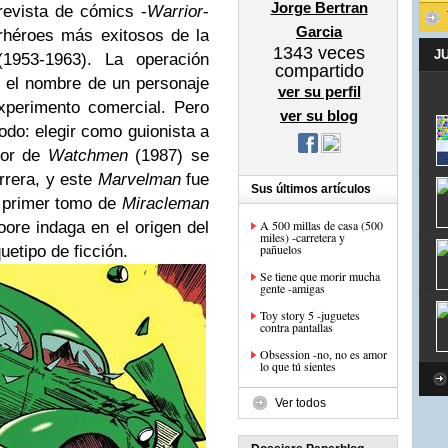
Jorge Bertran
revista de cómics -
Warrior
-
Garcia
erhéroes más exitosos de la
1343
veces
J
1953-1963). La operación
compartido
 el nombre de un personaje
ver su perfil
xperimento comercial. Pero
ver su blog
odo: elegir como guionista a
tor de
Watchmen
(1987) se
rrera, y este
Marvelman
fue
Sus últimos artículos
l primer tomo de
Miracleman
A 500 millas de casa (500
ore indaga en el origen del
miles) -carretera y
pañuelos
etipo de ficción.
Se tiene que morir mucha
gente -amigas
Toy story 5 -juguetes
contra pantallas
Obsession -no, no es amor
lo que tú sientes
Ver todos