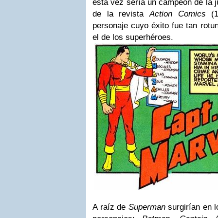
esta vez sería un campeón de la j
de la revista
Action Comics
(1
personaje cuyo éxito fue tan rotu
el de los superhéroes.
A raíz de
Superman
surgirían en l