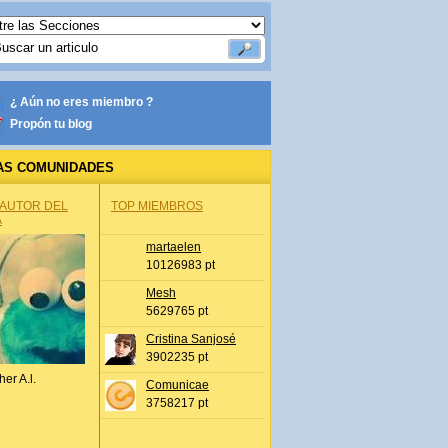
¿ Aún no eres miembro ?
Propón tu blog
AS COMUNIDADES
 AUTOR DEL
TOP MIEMBROS
A
martaelen
10126983 pt
Mesh
5629765 pt
Cristina Sanjosé
3902235 pt
her A.l.
Comunicae
3758217 pt