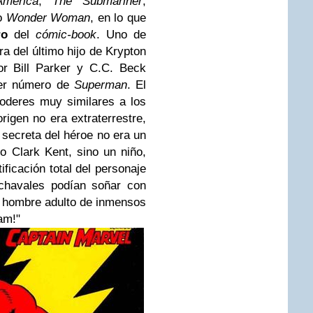
America
,
The Submariner
,
 o
Wonder Woman
, en lo que
ro
del
cómic-book
. Uno de
a del último hijo de Krypton
or Bill Parker y C.C. Beck
mer número de
Superman
. El
poderes muy similares a los
igen no era extraterrestre,
 secreta del héroe no era un
 Clark Kent, sino un niño,
tificación total del personaje
 chavales podían soñar con
 hombre adulto de inmensos
am!"