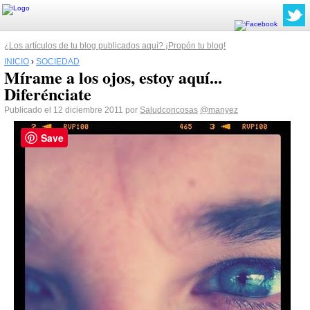
¿Los artículos de tu blog publicados aquí? ¡Propón tu blog!
INICIO
›
SOCIEDAD
Mírame a los ojos, estoy aquí...
Diferénciate
Publicado el 12 diciembre 2011 por
Saludconcosas
@manyez
Save