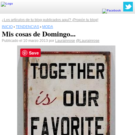
¿Los artículos de tu blog publicados aquí? ¡Propón tu blog!
INICIO
›
TENDENCIAS
›
MODA
Mis cosas de Domingo...
Publicado el 10 marzo 2013 por
Laurainrose
@Laurainrose
Save