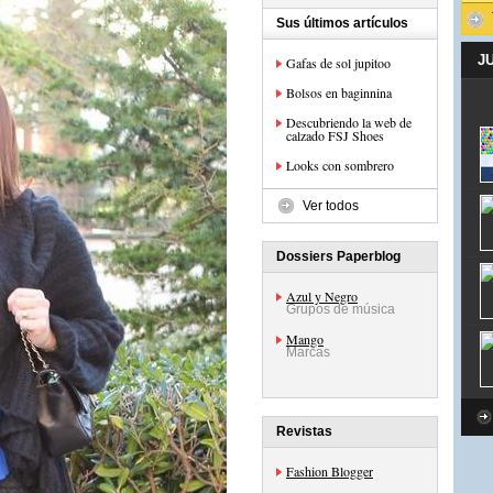
Sus últimos artículos
J
Gafas de sol jupitoo
Bolsos en baginnina
Descubriendo la web de
calzado FSJ Shoes
Looks con sombrero
Ver todos
Dossiers Paperblog
Azul y Negro
Grupos de música
Mango
Marcas
Revistas
Fashion Blogger