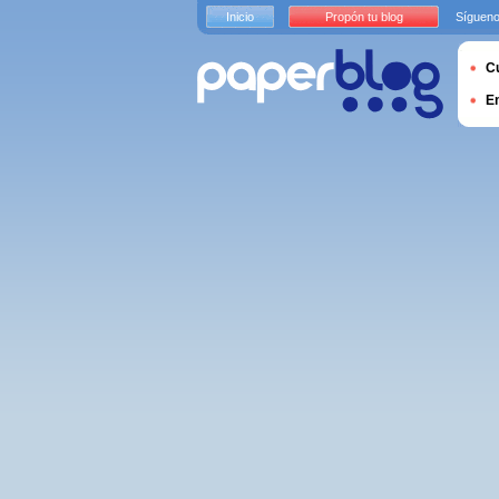
Inicio
Propón tu blog
Sígueno
Cu
E