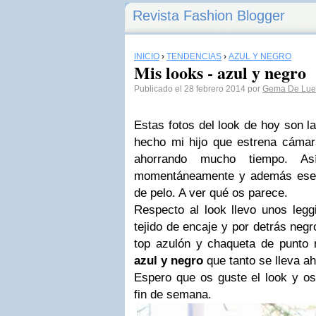
Revista Fashion Blogger
INICIO
›
TENDENCIAS
›
AZUL Y NEGRO
Mis looks - azul y negro
Publicado el 28 febrero 2014 por
Gema De Lue
Estas fotos del look de hoy son l
hecho mi hijo que estrena cámar
ahorrando mucho tiempo. Así
momentáneamente y además ese 
de pelo. A ver qué os parece.
Respecto al look llevo unos legg
tejido de encaje y por detrás neg
top azulón y chaqueta de punto
azul y negro
que tanto se lleva a
Espero que os guste el look y o
fin de semana.