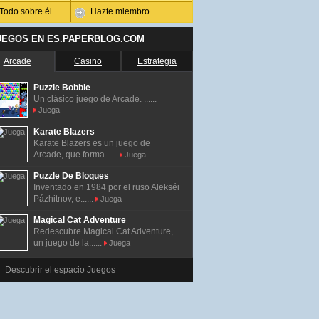
Todo sobre él
Hazte miembro
UEGOS EN ES.PAPERBLOG.COM
Arcade
Casino
Estrategia
Puzzle Bobble
Un clásico juego de Arcade. ......
Juega
Karate Blazers
Karate Blazers es un juego de
Arcade, que forma......
Juega
Puzzle De Bloques
Inventado en 1984 por el ruso Alekséi
Pázhitnov, e......
Juega
Magical Cat Adventure
Redescubre Magical Cat Adventure,
un juego de la......
Juega
Descubrir el espacio Juegos