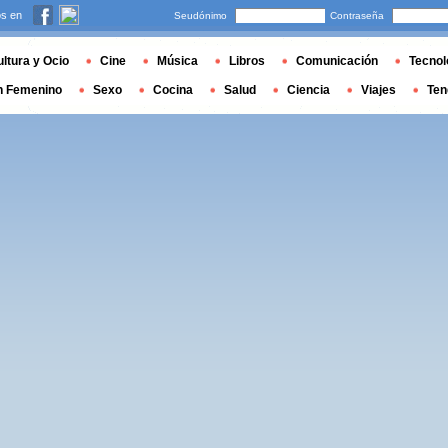
s en
Seudónimo
Contraseña
ltura y Ocio
Cine
Música
Libros
Comunicación
Tecnol
n Femenino
Sexo
Cocina
Salud
Ciencia
Viajes
Ten