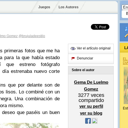
Juegos
Los Autores
lmo Gomez
@brujuladeestilo
L
Ver el artículo original
as primeras fotos que me ha
a para la que había estado
Denunciar
EL
DÍ
 que estreno fotógrafo
Sobre el autor
día estrenaba nuevo corte
Gema De Luelmo
ins que por delante son de
Gomez
ros lisos. Lo combiné con un
3277
veces
 negra. Una combinación de
compartido
hora mismo.
ver su perfil
Est
s deseo que paséis un buen
ver su blog