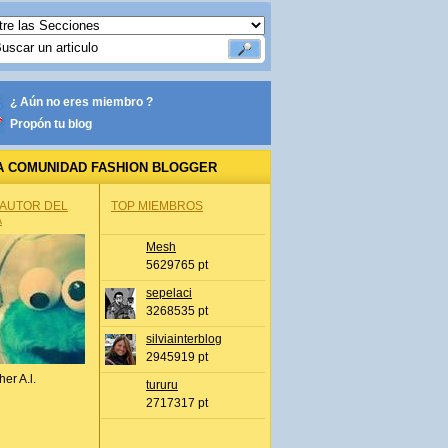
¿ Aún no eres miembro ?
Propón tu blog
A COMUNIDAD FASHION BLOGGER
 AUTOR DEL
TOP MIEMBROS
A
Mesh
5629765 pt
sepelaci
3268535 pt
silviainterblog
2945919 pt
her A.l.
tururu
2717317 pt