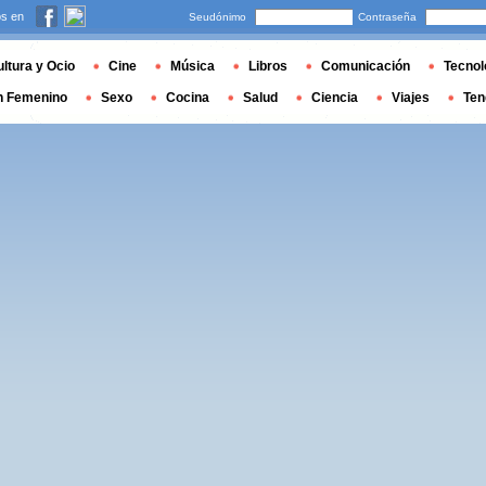
s en
Seudónimo
Contraseña
ltura y Ocio
Cine
Música
Libros
Comunicación
Tecnol
n Femenino
Sexo
Cocina
Salud
Ciencia
Viajes
Ten