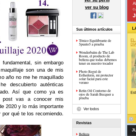
A
ver su blog
Cu
J
L
Sus últimos artículos
Tónico Equilibrante de
EL
5punto5 a prueba
DÍ
Wonderbalm de The Lab
Room, el producto de
belleza que todas debemos
s fundamental, sin embargo
tener en nuestro tocador
 maquillaje son una de mis
Photo Regul de
Esthederm, mi protector
imo año no me he maquillado
solar facial para este
verano
he descubierto auténticas
Retin Oil Contorno de
tado. Así que como ya es
Est
ojos de Sarah Becquer a
prueba
te post vas a conocer mis
 de 2020 y lo más importante
Ver todos
 por qué te los recomiendo.
Revistas
J
Belleza