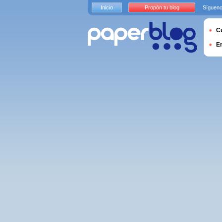
Inicio
Propón tu blog
Sígueno
Cu
E