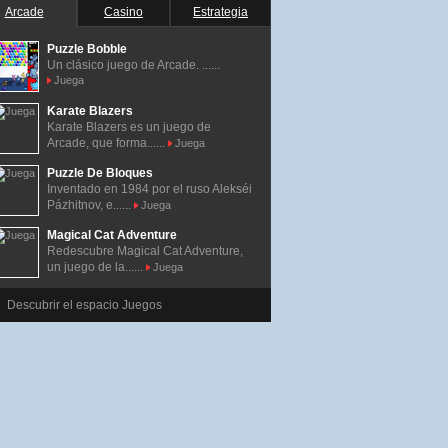
Arcade
Casino
Estrategia
Puzzle Bobble
Un clásico juego de Arcade. ......
Juega
Karate Blazers
Karate Blazers es un juego de
Arcade, que forma......
Juega
Puzzle De Bloques
Inventado en 1984 por el ruso Alekséi
Pázhitnov, e......
Juega
Magical Cat Adventure
Redescubre Magical Cat Adventure,
un juego de la......
Juega
Descubrir el espacio Juegos