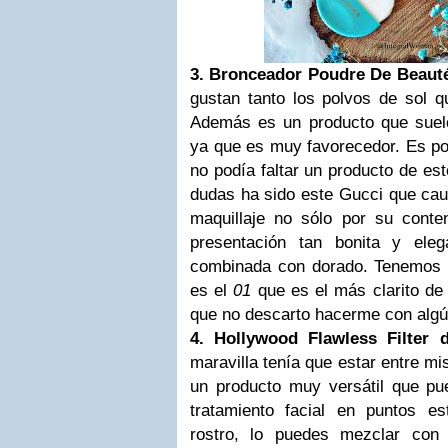
3. Bronceador Poudre De Beauté 
gustan tanto los polvos de sol q
Además es un producto que suelo
ya que es muy favorecedor. Es por
no podía faltar un producto de este
dudas ha sido este Gucci que caus
maquillaje no sólo por su conte
presentación tan bonita y eleg
combinada con dorado. Tenemos 5
es el
01
que es el más clarito de
que no descarto hacerme con alg
4. Hollywood Flawless Filter d
maravilla tenía que estar entre mis
un producto muy versátil que pu
tratamiento facial en puntos es
rostro, lo puedes mezclar con 