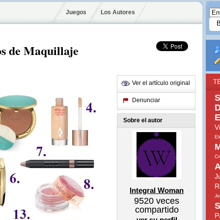
Juegos
Los Autores
s de Maquillaje
T
Ver el artículo original
S
Denunciar
D
E
Sobre el autor
V
El
M
Cr
A
J
R
Integral Woman
Je
9520
veces
S
compartido
P
ver su perfil