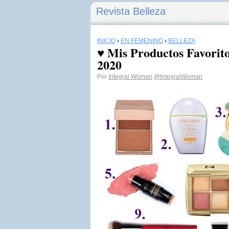
Revista Belleza
INICIO
›
EN FEMENINO
›
BELLEZA
♥ Mis Productos Favorito
2020
Por
Integral Woman
@IntegralWoman