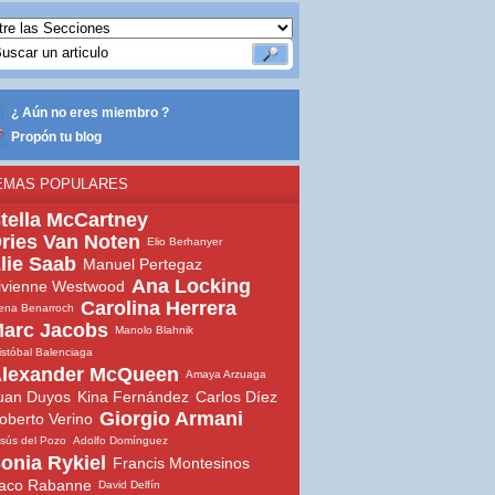
¿ Aún no eres miembro ?
Propón tu blog
EMAS POPULARES
tella McCartney
ries Van Noten
Elio Berhanyer
lie Saab
Manuel Pertegaz
Ana Locking
ivienne Westwood
Carolina Herrera
ena Benarroch
arc Jacobs
Manolo Blahnik
istóbal Balenciaga
lexander McQueen
Amaya Arzuaga
uan Duyos
Kina Fernández
Carlos Díez
Giorgio Armani
oberto Verino
sús del Pozo
Adolfo Domínguez
onia Rykiel
Francis Montesinos
aco Rabanne
David Delfín