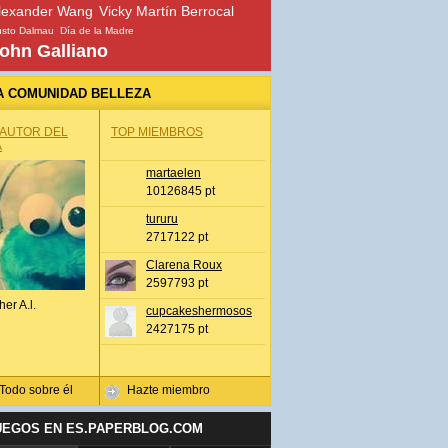
lexander Wang
Vicky Martín Berrocal
sto Dalmau
Día de la Madre
ohn Galliano
A COMUNIDAD BELLEZA
 AUTOR DEL
TOP MIEMBROS
A
martaelen
10126845 pt
tururu
2717122 pt
Clarena Roux
2597793 pt
her A.l.
cupcakeshermosos
2427175 pt
Todo sobre él
Hazte miembro
UEGOS EN ES.PAPERBLOG.COM