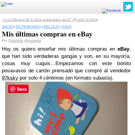
¿Los artículos de tu blog publicados aquí? ¡Propón tu blog!
INICIO
›
EN FEMENINO
›
BELLEZA
›
EBAY
Mis últimas compras en eBay
Por
Rusineta
@rusineta
Hoy os quiero enseñar mis últimas compras en
eBay
,
que han sido verdaderas gangas y son, en su mayoría,
cosas muy cuquis…
Empezamos con este bonito
posavasos de cartón prensado que compré al vendedor
97ksky
por solo 4 céntimos (en formato subasta).
Save