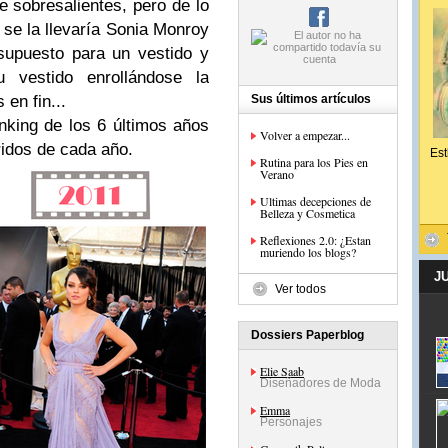
sobresalientes, pero de lo
 se la llevaría Sonia Monroy
supuesto para un vestido y
 vestido enrollándose la
en fin...
Sus últimos artículos
nking de los 6 últimos años
Volver a empezar...
ridos de cada año.
Est
Rutina para los Pies en
Verano
Ultimas decepciones de
Belleza y Cosmetica
Reflexiones 2.0: ¿Estan
muriendo los blogs?
J
Ver todos
Dossiers Paperblog
Elie Saab
Diseñadores de Moda
Emma
Personajes