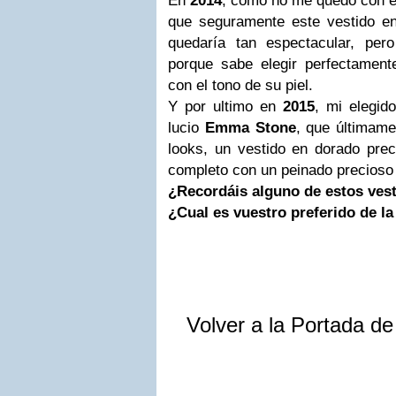
En
2014
, como no me quedo con 
que seguramente este vestido en
quedaría tan espectacular, per
porque sabe elegir perfectament
con el tono de su piel.
Y por ultimo en
2015
, mi elegid
lucio
Emma
Stone
, que últimam
looks, un vestido en dorado prec
completo con un peinado precioso 
¿Recordáis alguno de estos ves
¿Cual es vuestro preferido de la
Volver a la Portada d