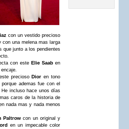
iaz
con un vestido precioso
y con una melena mas larga
 que junto a los pendientes
ecto.
ecta con este
Elie Saab
en
 encaje.
este precioso
Dior
en tono
s porque ademas fue con el
. He incluso hace unos días
 mas caros de la historia de
o en nada mas y nada menos
 Paltrow
con un original y
ord
en un impecable color