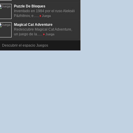
Puzzle De Bloques
Inventado en 1984 por el ruso Alekséi
Pázhitnov, e......
Juega
Magical Cat Adventure
Redescubre Magical Cat Adventure,
un juego de la......
Juega
Descubrir el espacio Juegos