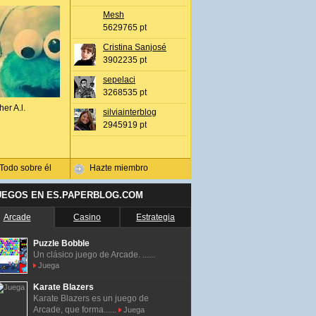
Mesh
5629765 pt
Cristina Sanjosé
3902235 pt
sepelaci
3268535 pt
her A.l.
silviainterblog
2945919 pt
Todo sobre él
Hazte miembro
UEGOS EN ES.PAPERBLOG.COM
Arcade
Casino
Estrategia
Puzzle Bobble
Un clásico juego de Arcade. ......
Juega
Karate Blazers
Karate Blazers es un juego de
Arcade, que forma......
Juega