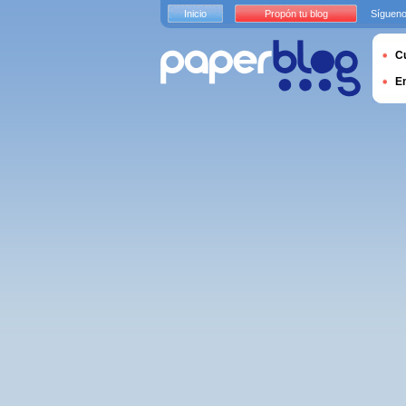
Inicio
Propón tu blog
Sígueno
Cu
E