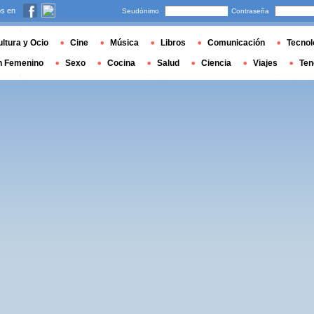
s en
Seudónimo
Contraseña
ltura y Ocio
Cine
Música
Libros
Comunicación
Tecnol
n Femenino
Sexo
Cocina
Salud
Ciencia
Viajes
Ten