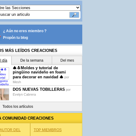
¿ Aún no eres miembro ?
Propón tu blog
OS MÁS LEÍDOS CREACIONES
l día
De la semana
Del mes
🎄🐧Moldes y tutorial de
pingüino navideño en foami
para decorar en navidad 🎄
por
Mesh
DOS NUEVAS TOBILLERAS
por
Evelyn Cabrera
Todos los artículos
A COMUNIDAD CREACIONES
 AUTOR DEL
TOP MIEMBROS
A