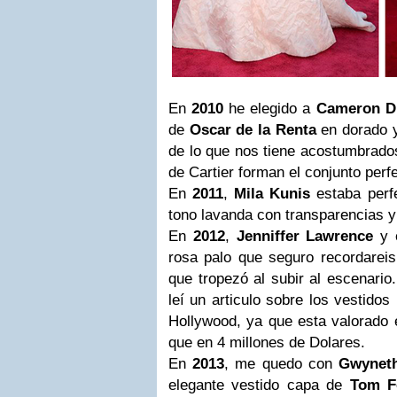
En
2010
he elegido a
Cameron D
de
Oscar de la Renta
en dorado 
de lo que nos tiene acostumbrados
de Cartier forman el conjunto perf
En
2011
,
Mila Kunis
estaba perf
tono lavanda con transparencias y
En
2012
,
Jenniffer Lawrence
y 
rosa palo que seguro recordarei
que tropezó al subir al escenario
leí un articulo sobre los vestidos
Hollywood, ya que esta valorad
que en 4 millones de Dolares.
En
2013
, me quedo con
Gwyneth
elegante vestido capa de
Tom F