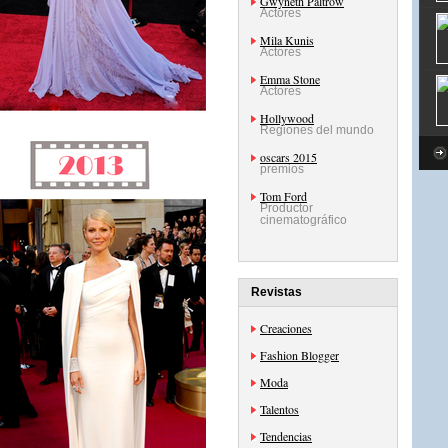
Gwyneth Paltrow
Actores
Mila Kunis
Actores
Emma Stone
Actores
Hollywood
Regiones del mundo
oscars 2015
premios
Tom Ford
Productor
cinematográfico
Revistas
Creaciones
Fashion Blogger
Moda
Talentos
Tendencias