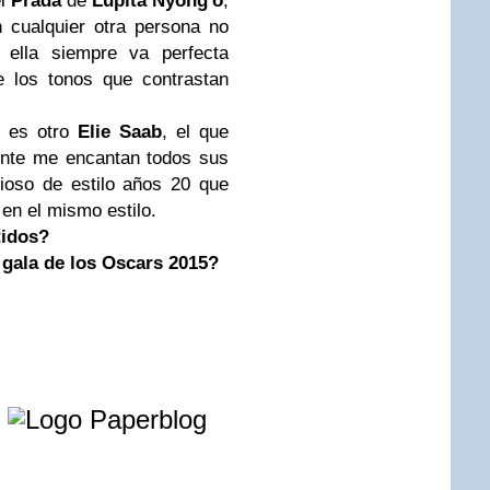
el
Prada
de
Lupita Nyong'o
,
 cualquier otra persona no
o ella siempre va perfecta
e los tonos que contrastan
o es otro
Elie Saab
, el que
ente me encantan todos sus
ioso de estilo años 20 que
en el mismo estilo.
tidos?
 gala de los Oscars 2015?
e