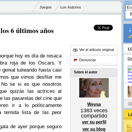
Juegos
Los Autores
 los 6 últimos años
L
Ver el artículo original
porque hoy es día de resaca
De
Denunciar
bra roja de los Oscars. Y
genial tuiteando hasta casi
Sobre el autor
ismos que vimos desfilar me
. No se si es que nosotros
ue quizás las actrices al
e las pasarelas del cine que
Weysa
eren ir a lo políticamente
1383
veces
a temida lista de las peor
L
compartido
ver su perfil
gala de ayer porque seguro
EL
ver su blog
DÍ