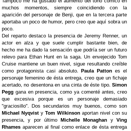
Tampoco me ha gustado el aumento del tono cómico en
muchos momentos, siempre coincidiendo con la
aparición del personaje de Benji, que en la tercera parte
aportaba un poco de humor, pero creo que aquí sobra un
poco.
Del reparto destaco la presencia de Jeremy Renner, un
actor en alza y que suele cumplir bastante bien, de
hecho me ha dado la sensación que podría ser un futuro
relevo para Ethan Hunt en la saga. Un envejecido Tom
Cruise mantiene un buen nivel, sigue resultando creíble
como protagonista casi absoluto.
Paula Patton
es el
personaje femenino de ésta entrega, creo que un fichaje
acertado, no desentona en una cinta de éste tipo.
Simon
Pegg
gana en presencia, como ya comenté antes, creo
que excesiva porque es un personaje demasiado
"graciosillo". Dos secundarios muy buenos, como son
Michael Nyqvist
y
Tom Wilkinson
aportan nivel con su
presencia, y por último
Michelle Monaghan
y
Ving
Rhames
aparecen al final como enlace de ésta entrega