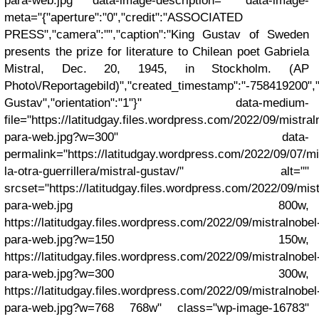
para-web.jpg" data-image-description="" data-image-
meta="{"aperture":"0","credit":"ASSOCIATED
PRESS","camera":"","caption":"King Gustav of Sweden
presents the prize for literature to Chilean poet Gabriela
Mistral, Dec. 20, 1945, in Stockholm. (AP
Photo\/Reportagebild)","created_timestamp":"-758419200","cop
Gustav","orientation":"1"}" data-medium-
file="https://latitudgay.files.wordpress.com/2022/09/mistral
para-web.jpg?w=300" data-
permalink="https://latitudgay.wordpress.com/2022/09/07/mi
la-otra-guerrillera/mistral-gustav/" alt=""
srcset="https://latitudgay.files.wordpress.com/2022/09/mist
para-web.jpg 800w,
https://latitudgay.files.wordpress.com/2022/09/mistralnobel
para-web.jpg?w=150 150w,
https://latitudgay.files.wordpress.com/2022/09/mistralnobel
para-web.jpg?w=300 300w,
https://latitudgay.files.wordpress.com/2022/09/mistralnobel
para-web.jpg?w=768 768w" class="wp-image-16783"