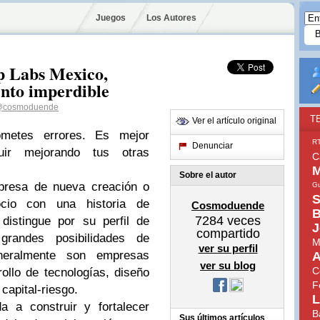
Juegos
Los Autores
p Labs Mexico,
ento imperdible
cosmoduende
T
Ver el artículo original
metes errores. Es mejor
R
Denunciar
uir mejorando tus otras
C
M
Sobre el autor
resa de nueva creación o
Gu
S
io con una historia de
Cosmoduende
B
7284
veces
distingue por su perfil de
J
compartido
randes posibilidades de
M
ver su perfil
Generalmente son empresas
A
ver su blog
C
ollo de tecnologías, diseño
F
capital-riesgo.
L
 a construir y fortalecer
B
Sus últimos artículos