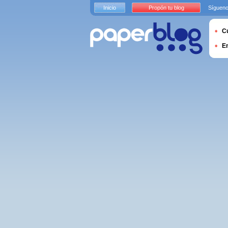
Inicio
Propón tu blog
Sígueno
Cu
E