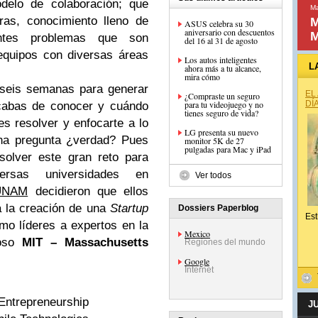
elo de colaboración; que
Ma
ras, conocimiento lleno de
M
ASUS celebra su 30
aniversario con descuentos
M
entes problemas que son
del 16 al 31 de agosto
equipos con diversas áreas
Los autos inteligentes
L
ahora más a tu alcance,
mira cómo
 seis semanas para generar
EL
¿Compraste un seguro
para tu videojuego y no
DÍ
abas de conocer y cuándo
tienes seguro de vida?
s resolver y enfocarte a lo
LG presenta su nuevo
na pregunta ¿verdad? Pues
monitor 5K de 27
pulgadas para Mac y iPad
solver este gran reto para
ersas universidades en
Ver todos
UNAM
decidieron que ellos
a la creación de una
Startup
Dossiers Paperblog
Est
mo líderes a expertos en la
Mexico
moso
MIT – Massachusetts
Regiones del mundo
Google
Internet
 Entrepreneurship
J