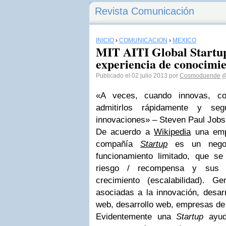
Revista Comunicación
INICIO
›
COMUNICACIÓN
›
MEXICO
MIT AITI Global Startu
experiencia de conocimi
Publicado el 02 julio 2013 por
Cosmoduende
@
«A veces, cuando innovas, co
admitirlos rápidamente y seg
innovaciones» – Steven Paul Jobs
De acuerdo a
Wikipedia
una emp
compañía
Startup
es un negoc
funcionamiento limitado, que se 
riesgo / recompensa y sus g
crecimiento (escalabilidad). 
asociadas a la innovación, desarr
web, desarrollo web, empresas de 
Evidentemente una
Startup
ayuda