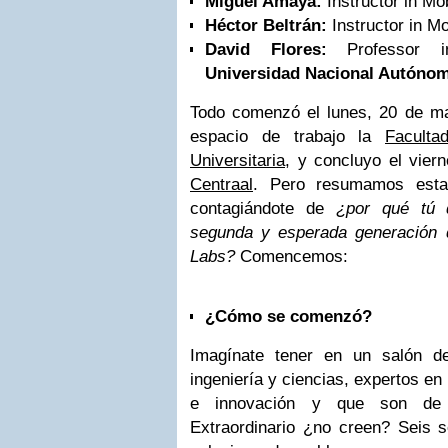
Miguel Amaya:
Instructor in Mo
Héctor Beltrán:
Instructor in M
David Flores:
Professor i
Universidad Nacional Autóno
Todo comenzó el lunes, 20 de m
espacio de trabajo la
Facult
Universitaria
, y concluyo el vier
Centraal
. Pero resumamos esta
contagiándote de
¿por qué tú 
segunda y esperada generación 
Labs?
Comencemos:
¿Cómo se comenzó?
Imagínate tener en un salón d
ingeniería y ciencias, expertos en
e innovación y que son de di
Extraordinario ¿no creen? Seis