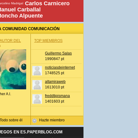
Carlos Carnicero
rcelino Madrigal
anuel Carballal
oncho Alpuente
A COMUNIDAD COMUNICACIÓN
 AUTOR DEL
TOP MIEMBROS
A
Guillermo Salas
1990847 pt
noticiasdeinternet
1748525 pt
altamiraweb
1613010 pt
her A.l.
freddtipismana
1401603 pt
Todo sobre él
Hazte miembro
UEGOS EN ES.PAPERBLOG.COM