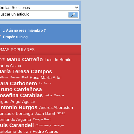
¿ Aún no eres miembro ?
Propón tu blog
EMAS POPULARES
Manu Carreño
Luis de Benito
TVE
arlos Alsina
aría Teresa Campos
Rosa María Artal
illermo Fesser
iPad
ara Carbonero
La Sexta
runo Cardeñosa
osefina Carabias
Irekia
Google
iguel Ángel Aguilar
ntonio Burgos
Andrés Aberasturi
onsuelo Berlanga
Joan Barril
SGAE
ernando Argenta
Google Buzz
uis Carandell
Community manager
artolomé Beltrán
Pedro Altares