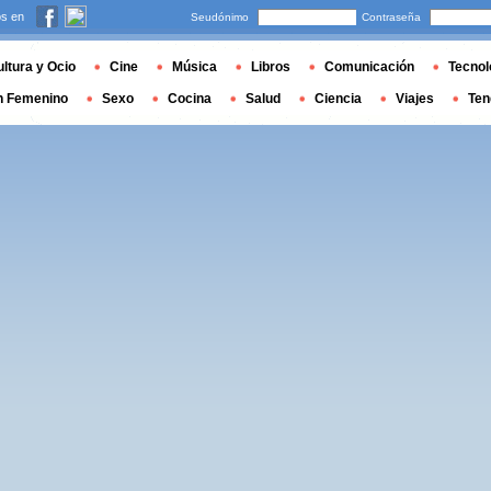
s en
Seudónimo
Contraseña
ltura y Ocio
Cine
Música
Libros
Comunicación
Tecnol
n Femenino
Sexo
Cocina
Salud
Ciencia
Viajes
Ten