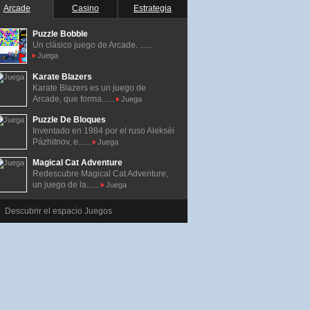
Arcade
Casino
Estrategia
Puzzle Bobble
Un clásico juego de Arcade. ......
Juega
Karate Blazers
Karate Blazers es un juego de
Arcade, que forma......
Juega
Puzzle De Bloques
Inventado en 1984 por el ruso Alekséi
Pázhitnov, e......
Juega
Magical Cat Adventure
Redescubre Magical Cat Adventure,
un juego de la......
Juega
Descubrir el espacio Juegos