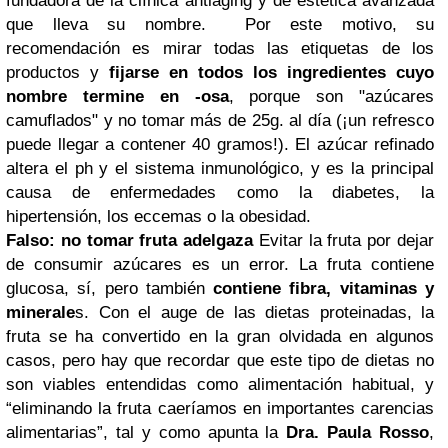
fundadora de la clínica antiaging y de estética avanzada
que lleva su nombre. Por este motivo, su
recomendación es mirar todas las etiquetas de los
productos y
fijarse en todos los ingredientes cuyo
nombre termine en -osa
, porque son "azúcares
camuflados" y no tomar más de 25g. al día (¡un refresco
puede llegar a contener 40 gramos!). El azúcar refinado
altera el ph y el sistema inmunológico, y es la principal
causa de enfermedades como la diabetes, la
hipertensión, los eccemas o la obesidad.
Falso: no tomar fruta adelgaza
Evitar la fruta por dejar
de consumir azúcares es un error. La fruta contiene
glucosa, sí, pero también
contiene fibra, vitaminas y
minerale
s. Con el auge de las dietas proteinadas, la
fruta se ha convertido en la gran olvidada en algunos
casos, pero hay que recordar que este tipo de dietas no
son viables entendidas como alimentación habitual, y
“eliminando la fruta caeríamos en importantes carencias
alimentarias”, tal y como apunta la
Dra. Paula Rosso
,