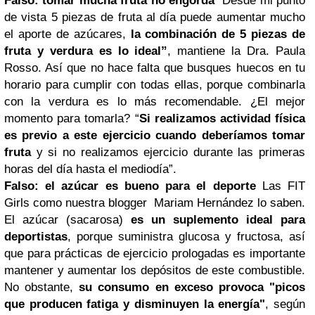
Falso: tomar mucha fruta no engorda
“Desde mi punto
de vista 5 piezas de fruta al día puede aumentar mucho
el aporte de azúcares,
la combinación de 5 piezas de
fruta y verdura es lo ideal”
, mantiene la Dra. Paula
Rosso. Así que no hace falta que busques huecos en tu
horario para cumplir con todas ellas, porque combinarla
con la verdura es lo más recomendable. ¿El mejor
momento para tomarla? “
Si realizamos actividad física
es previo a este ejercicio cuando deberíamos tomar
fruta
y si no realizamos ejercicio durante las primeras
horas del día hasta el mediodía”.
Falso: el azúcar es bueno para el deporte
Las FIT
Girls como nuestra blogger Mariam Hernández lo saben.
El azúcar (sacarosa)
es un suplemento ideal para
deportistas
, porque suministra glucosa y fructosa, así
que para prácticas de ejercicio prologadas es importante
mantener y aumentar los depósitos de este combustible.
No obstante,
su consumo en exceso provoca "picos
que producen fatiga y disminuyen la energía"
, según