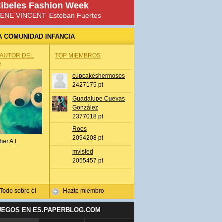
ibeles Fashion Week
ENE VINCENT
Esteban Fuertes
A COMUNIDAD INFANCIA
 AUTOR DEL
TOP MIEMBROS
A
cupcakeshermosos
2427175 pt
Guadalupe Cuevas
González
2377018 pt
Roos
2094208 pt
her A.l.
mvisied
2055457 pt
Todo sobre él
Hazte miembro
UEGOS EN ES.PAPERBLOG.COM