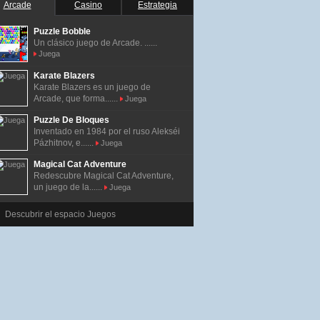
Arcade
Casino
Estrategia
Puzzle Bobble
Un clásico juego de Arcade. ......
Juega
Karate Blazers
Karate Blazers es un juego de
Arcade, que forma......
Juega
Puzzle De Bloques
Inventado en 1984 por el ruso Alekséi
Pázhitnov, e......
Juega
Magical Cat Adventure
Redescubre Magical Cat Adventure,
un juego de la......
Juega
Descubrir el espacio Juegos