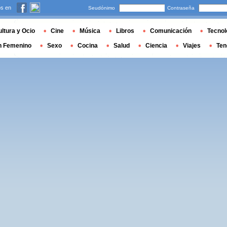
s en
Seudónimo
Contraseña
ltura y Ocio
Cine
Música
Libros
Comunicación
Tecnol
n Femenino
Sexo
Cocina
Salud
Ciencia
Viajes
Ten