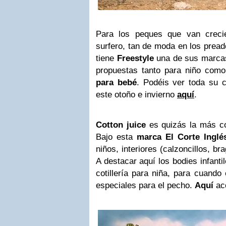
Para los peques que van crecie
surfero, tan de moda en los prea
tiene
Freestyle
una de sus marcas
propuestas tanto para niño como
para bebé
. Podéis ver toda su 
este otoño e invierno
aquí
.
Cotton juice
es quizás la más co
Bajo esta
marca
El Corte Inglé
niños, interiores (calzoncillos, br
A destacar aquí los bodies infanti
cotillería para niña, para cuando
especiales para el pecho.
Aquí
acc