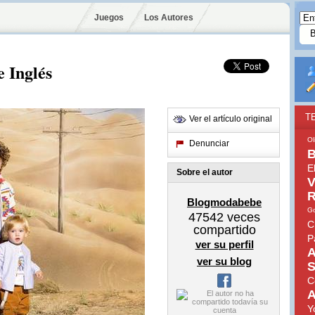
Juegos
Los Autores
e Inglés
T
Ver el artículo original
Ol
Denunciar
B
E
Sobre el autor
V
R
Blogmodabebe
Go
47542
veces
C
compartido
P
ver su perfil
A
ver su blog
S
C
A
Y