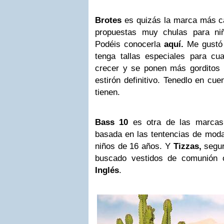
Brotes
es quizás la marca más c
propuestas muy chulas para ni
Podéis conocerla
aquí.
Me gustó
tenga tallas especiales para c
crecer y se ponen más gorditos
estirón definitivo. Tenedlo en cu
tienen.
Bass 10
es otra de las marca
basada en las tentencias de moda
niños de 16 años. Y
Tizzas,
segur
buscado vestidos de comunión
Inglés
.