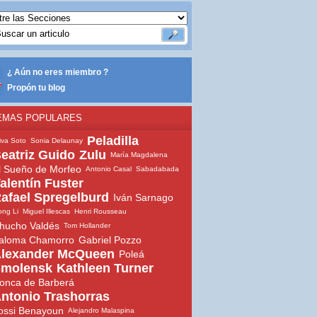
¿ Aún no eres miembro ?
Propón tu blog
EMAS POPULARES
Peladilla
iva Soto
Sonia Delaunay
eatriz Guido
Zulu
María Magdalena
l Sueño de Morfeo
Antonio Casal
Sabadabada
alentín Fuster
afael Spregelburd
Iván Sarnago
ng Li
Miguel Illescas
Henri Rousseau
hucho Valdés
Tom Hollander
aloma Chamorro
Gabriel Pozzo
lexander McQueen
Poleá
molensk
Kathleen Turner
onca de Barberá
ntonio Trashorras
ossi Benayoun
Alejandro Malaspina