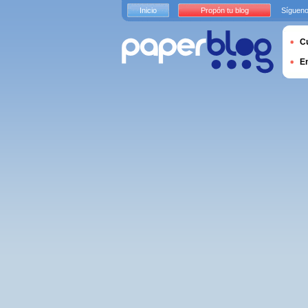
Inicio
Propón tu blog
Sígueno
Cu
E