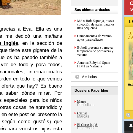
C
G
Sus últimos artículos
Mó x Bob Esponja, nueva
L
colección de gafas para los
más pequeños
gracias a Eva. Ella es una
EL
e me dedicó una mañana
Campamentos de verano
DÍ
aptos para celiacos
e Inglés
, en la sección de
Boboli presenta su nueva
que tiene este gigante de la
temporada de primavera y
verano
que os ha pasado también a
Arranca Babykid Spain +
 ver de todo y para todos,
FIMI en Valencia
acionales, internacionales
Ver todos
orden en todo lo que vemos
Est
 oferta que hay? Es bueno
Dossiers Paperblog
ra saber dónde mirar. Por
s especiales para los niños
Marca
Periódicos
otras cosas he aprendido y
Casual
 en este post os presento la
Marcas
a, según como gustéis) que
El Corte Inglés
J
lés
para vuestros hijos esta
Empresas