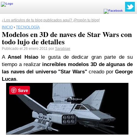
¿Los artículos de tu blog publicados aquí? ¡Propón tu blog!
INICIO
›
TECNOLOGÍA
Modelos en 3D de naves de Star Wars con
todo lujo de detalles
Publicado el 26 enero 2011 por
Sarabiae
A
Ansel Hsiao
le gusta de dedicar gran parte de su
tiempo a realizar
increíbles modelos 3D de algunas de
las naves del universo "Star Wars"
creado por
George
Lucas
.
Save