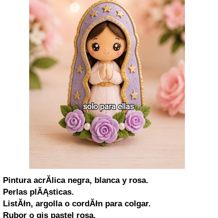
Pintura acrĂ­lica negra, blanca y rosa.
Perlas plĂĄsticas.
ListĂłn, argolla o cordĂłn para colgar.
Rubor o gis pastel rosa.