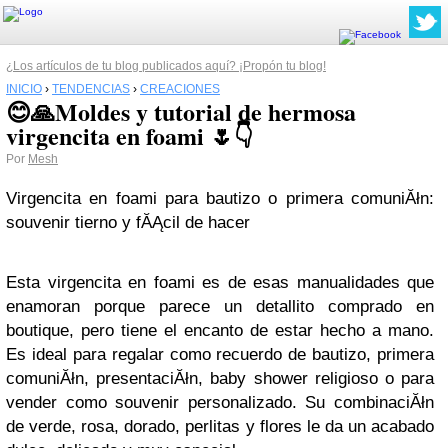
¿Los artículos de tu blog publicados aquí? ¡Propón tu blog!
INICIO
›
TENDENCIAS
›
CREACIONES
😊🙏Moldes y tutorial de hermosa
virgencita en foami 🌷👇
Por
Mesh
Virgencita en foami para bautizo o primera comuniĂłn:
souvenir tierno y fĂĄcil de hacer
Esta virgencita en foami es de esas manualidades que
enamoran porque parece un detallito comprado en
boutique, pero tiene el encanto de estar hecho a mano.
Es ideal para regalar como recuerdo de bautizo, primera
comuniĂłn, presentaciĂłn, baby shower religioso o para
vender como souvenir personalizado. Su combinaciĂłn
de verde, rosa, dorado, perlitas y flores le da un acabado