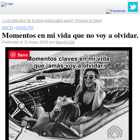
¿Los artículos de tu blog publicados aquí? ¡Propón tu blog!
INICIO
›
INSÓLITO
Momentos en mi vida que no voy a olvidar.
Publicado el 11 mayo 2026 por
Marylin196
Save