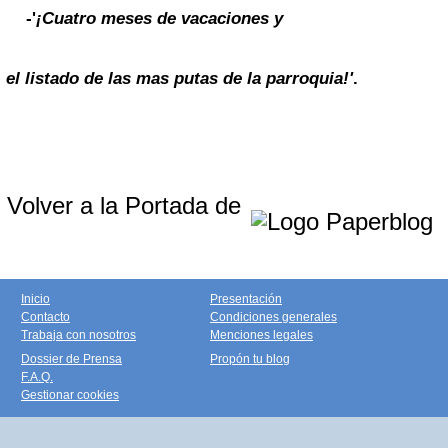
-
'
¡Cuatro meses de vacaciones y
el listado de las mas putas de la parroquia!'
.
Volver a la Portada de
Inicio
Presentación
Contacto
Condiciones generales
Trabaja con nosotros
Menciones legales
Dossier de Prensa
Propón tu blog
F.A.Q.
Gestionar cookies