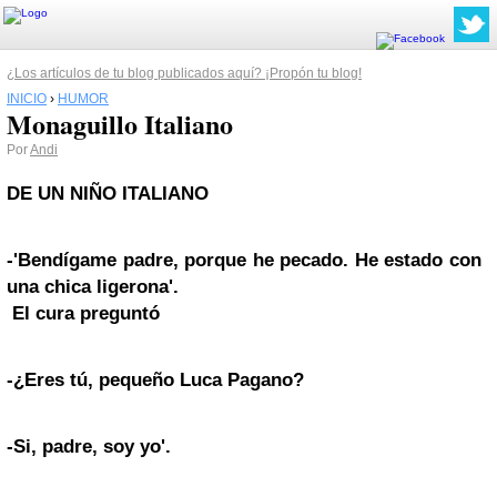
¿Los artículos de tu blog publicados aquí? ¡Propón tu blog!
INICIO
›
HUMOR
Monaguillo Italiano
Por
Andi
DE UN NIÑO ITALIANO
-'Bendígame padre, porque he pecado. He estado con
una chica ligerona'.
El cura preguntó
-¿Eres tú, pequeño Luca
Pagano?
-Si, padre, soy yo'.