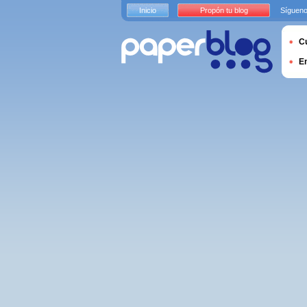
Inicio
Propón tu blog
Sígueno
Cu
E