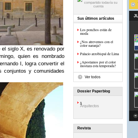
J
Sus últimos artículos
Los ponchos están de
moda
¿Nos atrevemos con el
color naranja?
el siglo X, es renovado por
Palacio arzobispal de Lima
omingo, quien es nombrado
¿Apostamos por el color
rnando I, logra convertir el
mostaza esta temporada?
os conjuntos y comunidades
Ver todos
Dossier Paperblog
x
Arquitectos
Revista