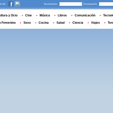
s en
Seudónimo
Contraseña
ltura y Ocio
Cine
Música
Libros
Comunicación
Tecnol
n Femenino
Sexo
Cocina
Salud
Ciencia
Viajes
Ten