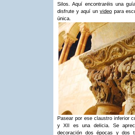
Silos. Aquí encontraréis una guí
disfrute y aquí un
video
para escu
única.
Pasear por ese claustro inferior c
y XII es una delicia. Se apre
decoración dos épocas y dos ta