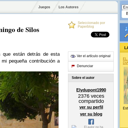
Juegos
Los Autores
Seleccionado por
ingo de Silos
Paperblog
L
s que están detrás de esta
Ver el artículo original
EL
 mi pequeña contribución a
DÍ
Denunciar
Sobre el autor
Elydupont1990
2376
veces
compartido
ver su perfil
Est
ver su blog