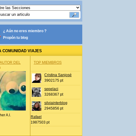
¿ Aún no eres miembro ?
Propón tu blog
A COMUNIDAD VIAJES
 AUTOR DEL
TOP MIEMBROS
A
Cristina Sanjosé
3902175 pt
sepelaci
3268367 pt
silviainterblog
2945856 pt
her A.l.
Rafael
1987503 pt