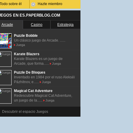
Todo sobre él
Hazte miembro
UEGOS EN ES.PAPERBLOG.COM
Arcade
Casino
Estrategia
Puzzle Bobble
Un clásico juego de Arcade. ......
Juega
Karate Blazers
Karate Blazers es un juego de
Arcade, que forma......
Juega
Puzzle De Bloques
Inventado en 1984 por el ruso Alekséi
Pázhitnov, e......
Juega
Magical Cat Adventure
Redescubre Magical Cat Adventure,
un juego de la......
Juega
Descubrir el espacio Juegos