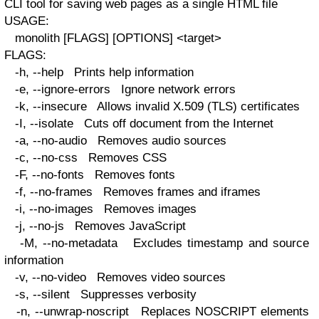
CLI tool for saving web pages as a single HTML file
USAGE:
monolith [FLAGS] [OPTIONS] <target>
FLAGS:
-h, --help Prints help information
-e, --ignore-errors Ignore network errors
-k, --insecure Allows invalid X.509 (TLS) certificates
-I, --isolate Cuts off document from the Internet
-a, --no-audio Removes audio sources
-c, --no-css Removes CSS
-F, --no-fonts Removes fonts
-f, --no-frames Removes frames and iframes
-i, --no-images Removes images
-j, --no-js Removes JavaScript
-M, --no-metadata Excludes timestamp and source
information
-v, --no-video Removes video sources
-s, --silent Suppresses verbosity
-n, --unwrap-noscript Replaces NOSCRIPT elements