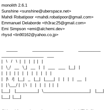
monolith 2.6.1
Sunshine <
sunshine@uberspace.net
>
Mahdi Robatipoor <
mahdi.robatipoor@gmail.com
>
Emmanuel Delaborde <
th3rac25@gmail.com
>
Emi Simpson <
emi@alchemi.dev
>
rhysd <
lin90162@yahoo.co.jp
>
_____ ______________ __________
___________________ ___
| \ / \ | | | | | |
| \_/ __ \_| __ | | ___ ___ |__| |
| | | | | | | | | | | |
| |\ /| |__| _ |__| |____| | | | | __ |
| | \___/ | | \ | | | | | | |
|___| |__________| \_____________________| |___|
|___| |___|