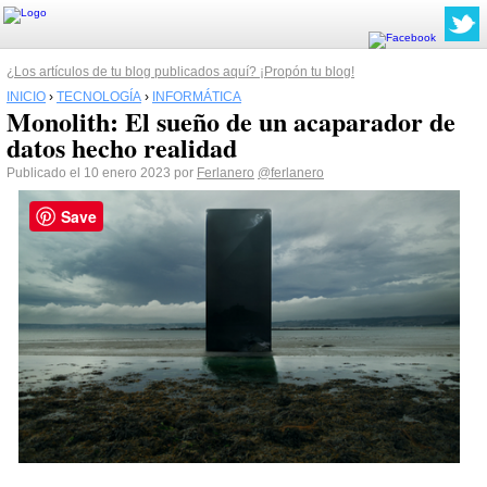
¿Los artículos de tu blog publicados aquí? ¡Propón tu blog!
INICIO
›
TECNOLOGÍA
›
INFORMÁTICA
Monolith: El sueño de un acaparador de
datos hecho realidad
Publicado el 10 enero 2023 por
Ferlanero
@ferlanero
Save