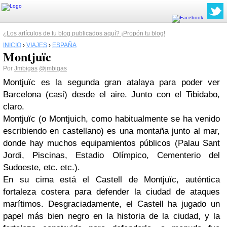
¿Los artículos de tu blog publicados aquí? ¡Propón tu blog!
INICIO
›
VIAJES
›
ESPAÑA
Montjuïc
Por
Jmbigas
@jmbigas
Montjuïc es la segunda gran atalaya para poder ver
Barcelona (casi) desde el aire. Junto con el Tibidabo,
claro.
Montjuïc (o Montjuich, como habitualmente se ha venido
escribiendo en castellano) es una montaña junto al mar,
donde hay muchos equipamientos públicos (Palau Sant
Jordi, Piscinas, Estadio Olímpico, Cementerio del
Sudoeste, etc. etc.).
En su cima está el Castell de Montjuïc, auténtica
fortaleza costera para defender la ciudad de ataques
marítimos. Desgraciadamente, el Castell ha jugado un
papel más bien negro en la historia de la ciudad, y la