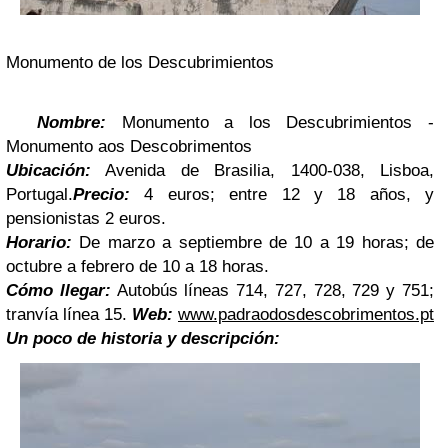
Monumento de los Descubrimientos
Nombre:
Monumento a los Descubrimientos -
Monumento aos Descobrimentos
Ubicación:
Avenida de Brasilia, 1400-038, Lisboa,
Portugal.
Precio:
4 euros; entre 12 y 18 años, y
pensionistas 2 euros.
Horario:
De marzo a s
eptiembre d
e 10 a 19 horas; de
octubre a febrero de
10 a 1
8
horas
.
Cómo llegar:
Autobús líneas
714
,
727
,
728
,
729 y 751;
tranvía línea 15.
Web:
www.padraodosdescobrimentos.pt
Un poco de historia y descripción: