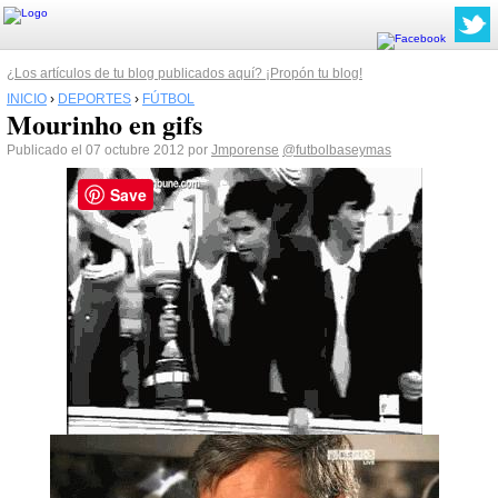
¿Los artículos de tu blog publicados aquí? ¡Propón tu blog!
INICIO
›
DEPORTES
›
FÚTBOL
Mourinho en gifs
Publicado el 07 octubre 2012 por
Jmporense
@futbolbaseymas
Save