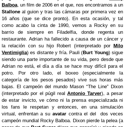
Balboa
, un film de 2006 en el que, nos encontramos a un
Stallone
al guion y tras las cámaras por primera vez en
16 años (que se dice pronto). En esta ocasión, y tal
como acabo la cinta de 1990, vemos a Rocky en su
barrio de siempre en Filadelfia, donde regenta un
restaurante. Adrian ha fallecido a causa de un cáncer y
la relación con su hijo Robert (interpretado por
Milo
Ventimiglia
) es distante y fría. Pauli (
Burt Young
) sigue
siendo una parte importante de su vida, pero desde que
Adrian no está, el día a día se hace muy difícil para el
potro. Por otro lado, el boxeo (especialmente la
categoría de los pesos pesados) vive sus horas más
bajas. El campeón del mundo Mason “The Line” Dixon
(interpretado por el púgil real
Antonio Tarver
), a pesar
de estar invicto, ve cómo ni la prensa especializada ni
los fans le respetan y entonces, en una simulación
virtual, enfrentan a su
avatar
contra el del dos veces
campeón mundial Rocky Balboa. Dixon pierde la pelea (a