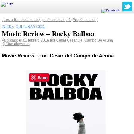
¿Los artículos de tu blog publicados aquí? ¡Propón tu blog!
INICIO
›
CULTURA Y OCIO
Movie Review – Rocky Balboa
Publicado el 01 febrero 2016 por
César César Del Campo De Acuña
@Cincodayscom
Movie Review
…por
César del Campo de Acuña
Save