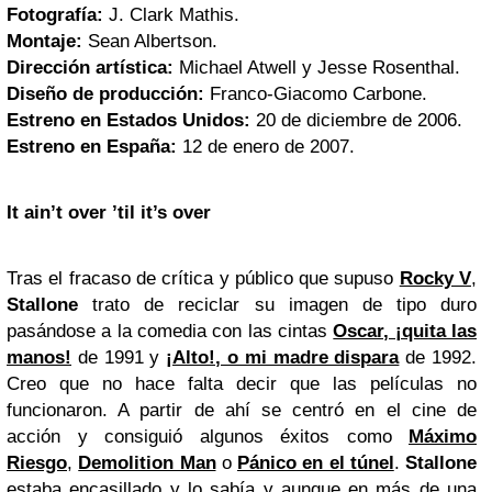
Fotografía:
J. Clark Mathis.
Montaje:
Sean Albertson.
Dirección artística:
Michael Atwell y Jesse Rosenthal.
Diseño de producción:
Franco-Giacomo Carbone.
Estreno en Estados Unidos:
20 de diciembre de 2006.
Estreno en España:
12 de enero de 2007.
It ain’t over ’til it’s over
Tras el fracaso de crítica y público que supuso
Rocky V
,
Stallone
trato de reciclar su imagen de tipo duro
pasándose a la comedia con las cintas
Oscar, ¡quita las
manos!
de 1991 y
¡Alto!, o mi madre dispara
de 1992.
Creo que no hace falta decir que las películas no
funcionaron. A partir de ahí se centró en el cine de
acción y consiguió algunos éxitos como
Máximo
Riesgo
,
Demolition Man
o
Pánico en el túnel
.
Stallone
estaba encasillado y lo sabía y aunque en más de una