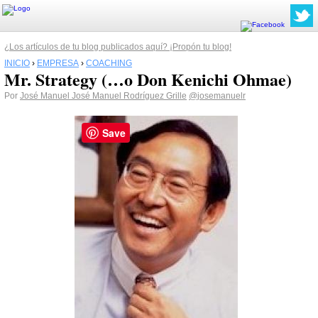
¿Los artículos de tu blog publicados aquí? ¡Propón tu blog!
INICIO
›
EMPRESA
›
COACHING
Mr. Strategy (…o Don Kenichi Ohmae)
Por
José Manuel José Manuel Rodríguez Grille
@josemanuelr
Save