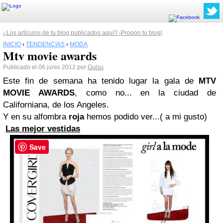
¿Los artículos de tu blog publicados aquí? ¡Propón tu blog!
INICIO
›
TENDENCIAS
›
MODA
Mtv movie awards
Publicado el 06 junio 2012 por
Guisu
E
ste fin de semana ha tenido lugar la gala de
MTV
MOVIE AWARDS
, como no... en la ciudad de
Californiana, de los
Angeles.
Y en su alfombra
roja
hemos podido ver...( a mi gusto)
Las mejor vestidas
Save