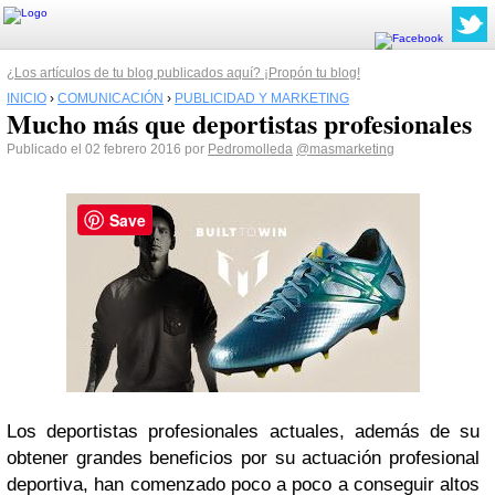
¿Los artículos de tu blog publicados aquí? ¡Propón tu blog!
INICIO
›
COMUNICACIÓN
›
PUBLICIDAD Y MARKETING
Mucho más que deportistas profesionales
Publicado el 02 febrero 2016 por
Pedromolleda
@masmarketing
Save
Los deportistas profesionales actuales, además de su
obtener grandes beneficios por su actuación profesional
deportiva, han comenzado poco a poco a conseguir altos