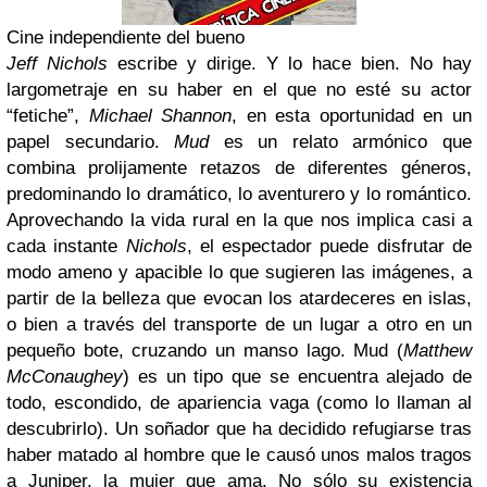
Cine independiente del bueno
Jeff Nichols
escribe y dirige. Y lo hace bien. No hay
largometraje en su haber en el que no esté su actor
“fetiche”,
Michael Shannon
, en esta oportunidad en un
papel secundario.
Mud
es un relato armónico que
combina prolijamente retazos de diferentes géneros,
predominando lo dramático, lo aventurero y lo romántico.
Aprovechando la vida rural en la que nos implica casi a
cada instante
Nichols
, el espectador puede disfrutar de
modo ameno y apacible lo que sugieren las imágenes, a
partir de la belleza que evocan los atardeceres en islas,
o bien a través del transporte de un lugar a otro en un
pequeño bote, cruzando un manso lago.
Mud (
Matthew
McConaughey
) es un tipo que se encuentra alejado de
todo, escondido, de apariencia vaga (como lo llaman al
descubrirlo). Un soñador que ha decidido refugiarse tras
haber matado al hombre que le causó unos malos tragos
a Juniper, la mujer que ama. No sólo su existencia