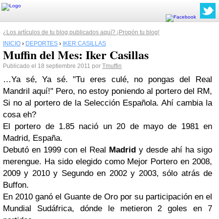
¿Los artículos de tu blog publicados aquí? ¡Propón tu blog!
INICIO
›
DEPORTES
›
IKER CASILLAS
Muffin del Mes: Iker Casillas
Publicado el 18 septiembre 2011 por
Tmuffin
…Ya sé, Ya sé. "Tu eres culé, no pongas del Real
Mandril aquí!" Pero, no estoy poniendo al portero del RM,
Si no al portero de la Selección Española. Ahí cambia la
cosa eh?
El portero de 1.85 nació un 20 de mayo de 1981 en
Madrid, España.
Debutó en 1999 con el Real
Madrid
y desde ahí ha sigo
merengue. Ha sido elegido como Mejor Portero en 2008,
2009 y 2010 y Segundo en 2002 y 2003, sólo atrás de
Buffon.
En 2010 ganó el Guante de Oro por su participación en el
Mundial Sudáfrica, dónde le metieron 2 goles en 7