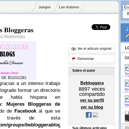
Juegos
Los Autores
s Bloggeras
ra
@bebloggera
L
Ver el artículo original
De
Denunciar
Sobre el autor
Bebloggera
racias a un intenso trabajo
8897
veces
logrado formar un directorio
compartido
e habla hispana en
ver su perfil
s: Mujeres Bloggeras de
ver su blog
ado de
Facebook
al que se
o a través de esta
com/groups/bebloggerablogs/
Hace
Sus últimos artículos