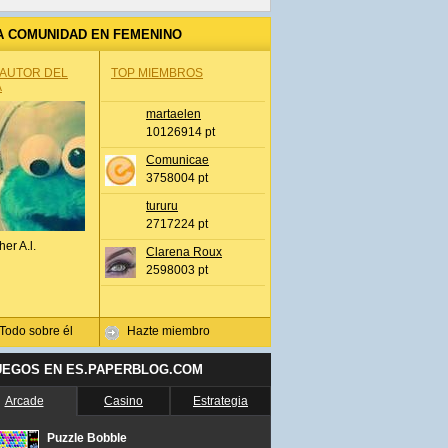
A COMUNIDAD EN FEMENINO
 AUTOR DEL
TOP MIEMBROS
A
martaelen
10126914 pt
Comunicae
3758004 pt
tururu
2717224 pt
her A.l.
Clarena Roux
2598003 pt
Todo sobre él
Hazte miembro
UEGOS EN ES.PAPERBLOG.COM
Arcade
Casino
Estrategia
Puzzle Bobble