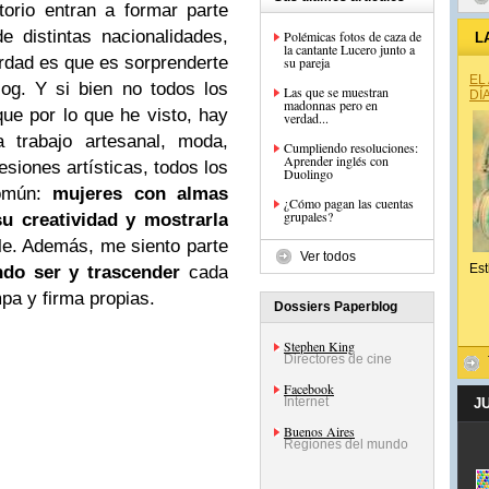
torio entran a formar parte
 distintas nacionalidades,
Polémicas fotos de caza de
L
la cantante Lucero junto a
erdad es que es sorprenderte
su pareja
EL
og. Y si bien no todos los
Las que se muestran
DÍ
madonnas pero en
que por lo que he visto, hay
verdad...
trabajo artesanal, moda,
Cumpliendo resoluciones:
Aprender inglés con
esiones artísticas, todos los
Duolingo
común:
mujeres con almas
¿Cómo pagan las cuentas
grupales?
su creatividad y mostrarla
le. Además, me siento parte
Ver todos
Est
ndo ser y trascender
cada
pa y firma propias.
Dossiers Paperblog
Stephen King
Directores de cine
Facebook
Internet
J
Buenos Aires
Regiones del mundo