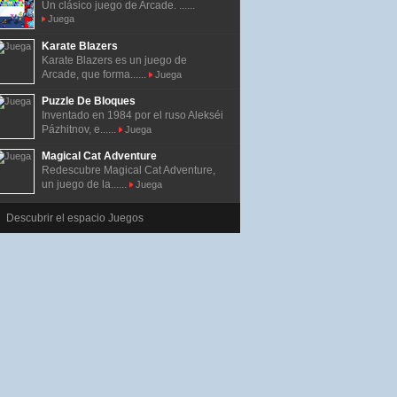
Un clásico juego de Arcade. ......
Juega
Karate Blazers
Karate Blazers es un juego de
Arcade, que forma......
Juega
Puzzle De Bloques
Inventado en 1984 por el ruso Alekséi
Pázhitnov, e......
Juega
Magical Cat Adventure
Redescubre Magical Cat Adventure,
un juego de la......
Juega
Descubrir el espacio Juegos