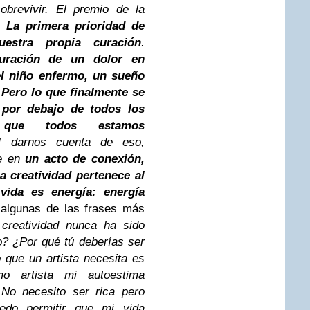
obrevivir.
El premio de la
n.
La primera prioridad de
estra propia curación
.
uración de un dolor en
 el niño enfermo, un sueño
Pero lo que finalmente se
 por debajo de todos los
 que todos estamos
 darnos cuenta de eso,
te en
un acto de conexión,
a creatividad pertenece al
vida es energía: energía
lgunas de las frases más
 creatividad nunca ha sido
o? ¿Por qué tú deberías ser
o que un artista necesita es
mo artista mi autoestima
 No necesito ser rica pero
edo permitir que mi vida