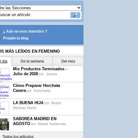
¿ Aún no eres miembro ?
Propón tu blog
OS MÁS LEÍDOS EN FEMENINO
l día
De la semana
Del mes
Mis Productos Terminados -
Julio de 2026
por
Joanna
Cómo Preparar Horchata
Casera
por
Aranchawp
LA BUENA HIJA
por
Beatriz
Martínez Martín
SABOREA MADRID EN
AGOSTO
por
Madrid Tendencias
Todos los artículos