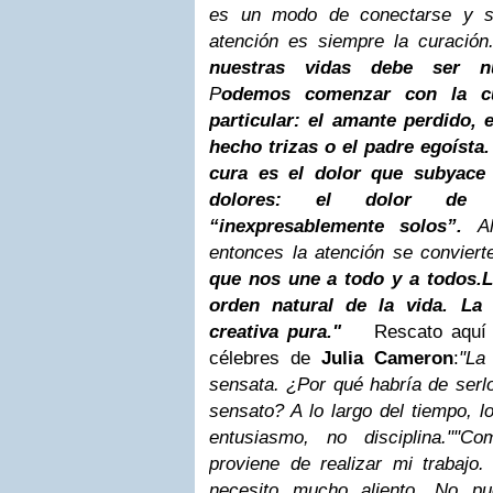
es un modo de conectarse y s
atención es siempre la curació
nuestras vidas debe ser nu
P
odemos comenzar con la c
particular: el amante perdido,
hecho trizas o el padre egoísta.
cura es el dolor que subyace
dolores: el dolor de
“inexpresablemente solos”.
Al
entonces la atención se convier
que nos une a todo y a todos.
L
orden natural de la vida. La 
creativa pura."
Rescato aquí a
célebres de
Julia Cameron
:
"La
sensata. ¿Por qué habría de serl
sensato? A lo largo del tiempo, l
entusiasmo, no disciplina."
"Co
proviene de realizar mi trabajo.
necesito mucho aliento. No pu