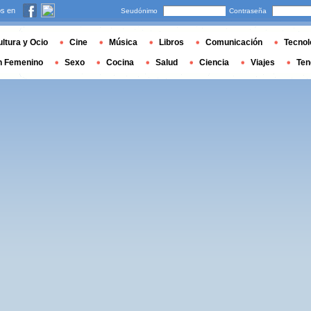
s en
Seudónimo
Contraseña
ltura y Ocio
Cine
Música
Libros
Comunicación
Tecnol
n Femenino
Sexo
Cocina
Salud
Ciencia
Viajes
Ten