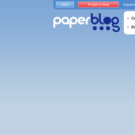
Inicio
Propón tu blog
Sígueno
Cu
E