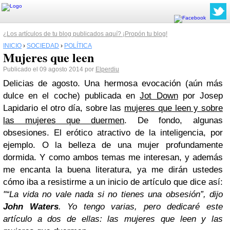
¿Los artículos de tu blog publicados aquí? ¡Propón tu blog!
INICIO
›
SOCIEDAD
›
POLÍTICA
Mujeres que leen
Publicado el 09 agosto 2014 por
Elperdiu
Delicias de agosto. Una hermosa evocación (aún más
dulce en el coche) publicada en
Jot Down
por Josep
Lapidario el otro día, sobre las
mujeres que leen y sobre
las mujeres que duermen
. De fondo, algunas
obsesiones. El erótico atractivo de la inteligencia, por
ejemplo. O la belleza de una mujer profundamente
dormida. Y como ambos temas me interesan, y además
me encanta la buena literatura, ya me dirán ustedes
cómo iba a resistirme a un inicio de artículo que dice así:
"“La vida no vale nada si no tienes una obsesión”, dijo
John Waters
. Yo tengo varias, pero dedicaré este
artículo a dos de ellas: las mujeres que leen y las