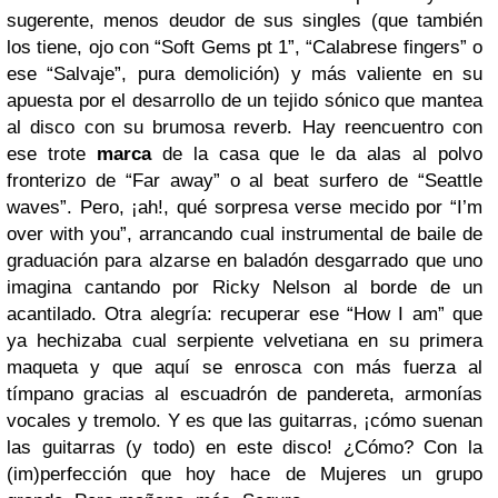
sugerente, menos deudor de sus singles (que también
los tiene, ojo con “Soft Gems pt 1”, “Calabrese fingers” o
ese “Salvaje”, pura demolición) y más valiente en su
apuesta por el desarrollo de un tejido sónico que mantea
al disco con su brumosa reverb. Hay reencuentro con
ese trote
marca
de la casa que le da alas al polvo
fronterizo de “Far away” o al beat surfero de “Seattle
waves”. Pero, ¡ah!, qué sorpresa verse meci
do por “I’m
over with you”, arrancando cual instrumental de baile de
graduación para alzarse en baladón desgarrado que uno
imagina cantando por Ricky Nelson al borde de un
acantilado. Otra alegría: recuperar ese “How I am” que
ya hechizaba cual serpiente velvetiana en su primera
maqueta y que aquí se enrosca con más fuerza al
tímpano gracias al escuadrón de pandereta, armonías
vocales y tremolo. Y es que las guitarras, ¡cómo suenan
las guitarras (y todo) en este disco! ¿Cómo? Con la
(im)perfección que hoy hace de Mujeres un grupo