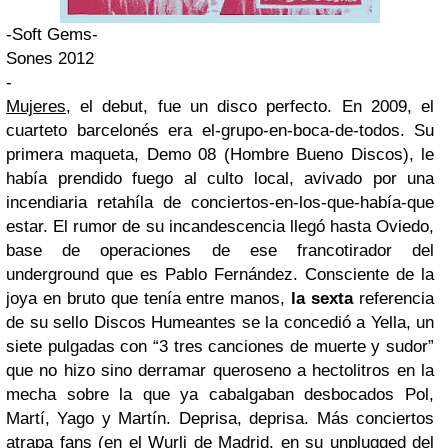
-Soft Gems-
Sones 2012
-
Mujeres
, el debut, fue un disco perfecto. En 2009, el
cuarteto barcelonés era el-grupo-en-boca-de-todos. Su
primera maqueta, Demo 08 (Hombre Bueno Discos), le
había prendido fuego al culto local, avivado por una
incendiaria retahíla de conciertos-en-
los-que-había-que
estar. El rumor de su incandescencia llegó hasta Oviedo,
base de operaciones de ese francotirador del
underground que es Pablo Fernández. Consciente de la
joya en bruto que tenía entre manos,
la sexta
referencia
de su sello Discos Humeantes se la concedió a Yella, un
siete pulgadas con “3 tres canciones de muerte y sudor”
que no hizo sino derramar queroseno a hectolitros en la
mecha sobre la que ya cabalgaban desbocados Pol,
Martí, Yago y Martín.
Deprisa, deprisa. Más conciertos
atrapa fans (en el Wurli de Madrid, en su unplugged del