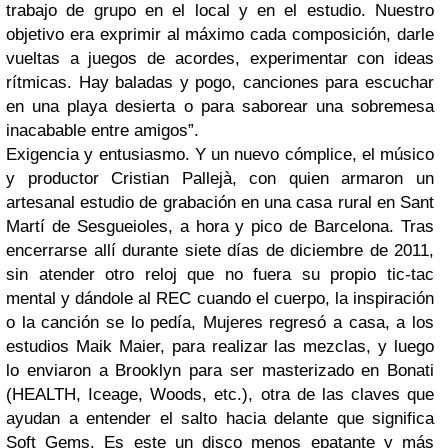
trabajo de grupo en el local y en el estudio.
Nuestro
objetivo era exprimir al máximo cada composición, darle
vueltas a juegos de acordes, experimentar con ideas
rítmicas. Hay baladas y pogo, canciones para escuchar
en una playa desierta o para saborear una sobremesa
inacabable entre amigos”.
Exigencia y entusiasmo. Y un nuevo cómplice, el músico
y productor Cristian Pallejà, con quien armaron un
artesanal estudio de grabación en una casa rural en Sant
Martí de Sesgueioles, a hora y pico de Barcelona. Tras
encerrarse allí durante siete días de diciem
bre de 2011,
sin atender otro reloj que no fuera su propio tic-tac
mental y dándole al REC cuando el cuerpo, la inspiración
o la canción se lo pedía, Mujeres regresó a casa, a los
estudios Maik Maier, para realizar las mezclas, y luego
lo enviaron a Brooklyn para ser masterizado en Bonati
(HEALTH, Iceage, Woods, etc.), otra de las claves que
ayudan a entender el salto hacia delante que sig
nifica
Soft Gems. Es este un disco menos epatante y más