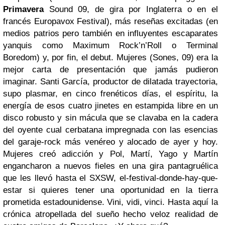
Primavera
Sound 09, de gira por Inglaterra o en el
francés Europavox Festival), más reseñas excitadas (en
medios patrios pero también en influyentes escaparates
yanquis como Maximum Rock’n’Roll o Terminal
Boredom) y, por fin, el debut. Mujeres (Sones, 09) era la
mejor carta de presentación que jamás pudieron
imaginar. Santi García, productor de dilatada trayectoria,
supo plasmar, en cinco frenéticos días, el espíritu, la
energía de esos cuatro jinetes en estampida libre en un
disco robusto y sin mácula que se clavaba en la cadera
del oyente cual cerbatana impregnada con las esencias
del garaje-rock más venéreo y alocado de ayer y hoy.
Mujeres creó adicción y Pol, Martí, Yago y Martín
engancharon a nuevos fieles en una gira pantagruélica
que les llevó hasta el SXSW, el
-festival-donde-hay-que-
estar si quieres tener una oportunidad en la tierra
prometida estadounidense. Vini, vidi, vinci. Hasta aquí la
crónica atropellada del sueño hecho veloz realidad de