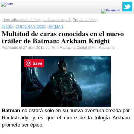
¿Los artículos de tu blog publicados aquí? ¡Propón tu blog!
INICIO
›
CULTURA Y OCIO
›
BATMAN
Multitud de caras conocidas en el nuevo
tráiler de Batman: Arkham Knight
Publicado el 27 abril 2015 por
Film Magazine Digital
@FilmMagazine
Save
Batman
no estará solo en su nueva aventura creada por
Rocksteady, y es que el cierre de la trilogía Arkham
promete ser épico.