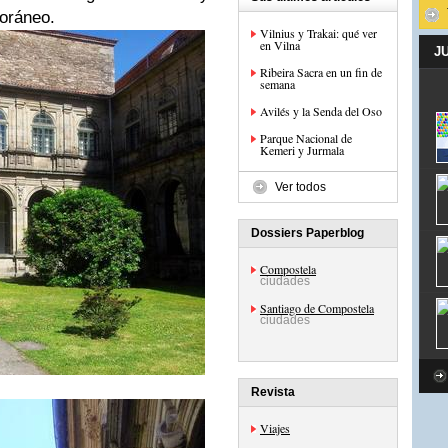
oráneo.
Vilnius y Trakai: qué ver
en Vilna
J
Ribeira Sacra en un fin de
semana
Avilés y la Senda del Oso
Parque Nacional de
Kemeri y Jurmala
Ver todos
Dossiers Paperblog
Compostela
ciudades
Santiago de Compostela
ciudades
Revista
Viajes