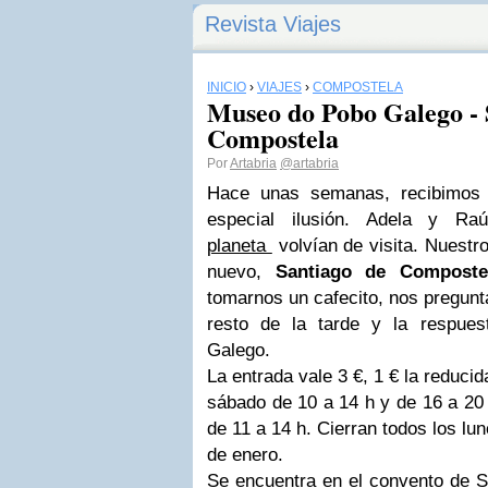
Revista Viajes
INICIO
›
VIAJES
›
COMPOSTELA
Museo do Pobo Galego - 
Compostela
Por
Artabria
@artabria
Hace unas semanas, recibimos
especial ilusión. Adela y R
planeta
volvían de visita. Nuestr
nuevo,
Santiago de Composte
tomarnos un cafecito, nos pregun
resto de la tarde y la respue
Galego.
La entrada vale 3 €, 1 € la reduci
sábado de 10 a 14 h y de 16 a 20 
de 11 a 14 h. Cierran todos los lun
de enero.
Se encuentra en el convento de 