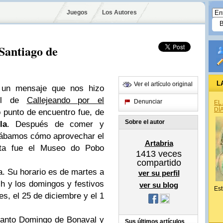
Juegos
Los Autores
Santiago de
L
Ver el artículo original
 un mensaje que nos hizo
aúl de
Callejeando por el
Denunciar
EL
DÍ
o punto de encuentro fue, de
Sobre el autor
la
. Después de comer y
tábamos cómo aprovechar el
Artabria
sta fue el Museo do Pobo
1413
veces
compartido
da. Su horario es de martes a
ver su perfil
h y los domingos y festivos
ver su blog
Est
es, el 25 de diciembre y el 1
Santo Domingo de Bonaval y
Sus últimos artículos