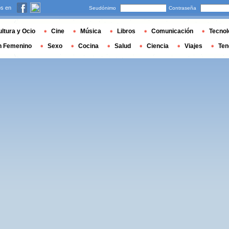
s en
Seudónimo
Contraseña
ltura y Ocio
Cine
Música
Libros
Comunicación
Tecnol
n Femenino
Sexo
Cocina
Salud
Ciencia
Viajes
Ten