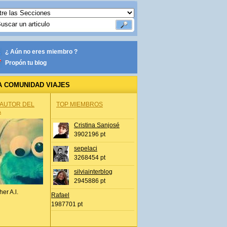
¿ Aún no eres miembro ?
Propón tu blog
A COMUNIDAD VIAJES
 AUTOR DEL
TOP MIEMBROS
A
Cristina Sanjosé
3902196 pt
sepelaci
3268454 pt
silviainterblog
2945886 pt
her A.l.
Rafael
1987701 pt