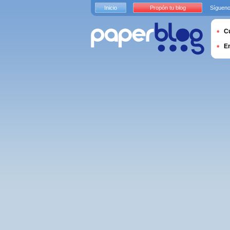
Inicio
Propón tu blog
Sígueno
Cu
E