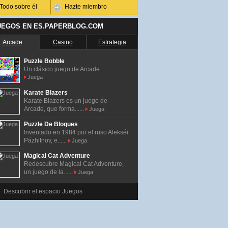
Todo sobre él
Hazte miembro
UEGOS EN ES.PAPERBLOG.COM
Arcade
Casino
Estrategia
Puzzle Bobble
Un clásico juego de Arcade. ......
Juega
Karate Blazers
Karate Blazers es un juego de
Arcade, que forma......
Juega
Puzzle De Bloques
Inventado en 1984 por el ruso Alekséi
Pázhitnov, e......
Juega
Magical Cat Adventure
Redescubre Magical Cat Adventure,
un juego de la......
Juega
Descubrir el espacio Juegos