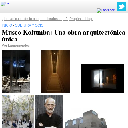
¿Los artículos de tu blog publicados aquí? ¡Propón tu blog!
INICIO
›
CULTURA Y OCIO
Museo Kolumba: Una obra arquitectónica
única
Por
Lauramorales