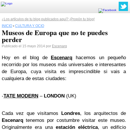
¿Los artículos de tu blog publicados aquí? ¡Propón tu blog!
INICIO
›
CULTURA Y OCIO
Museos de Europa que no te puedes
perder
Publicado el 15 mayo 2014 por
Escenarq
Hoy en el blog de
Escenarq
hacemos un pequeño
recorrido por los museos más universales e interesantes
de Europa, cuya visita es imprescindible si vais a
cualquiera de estas ciudades:
-
TATE MODERN
–
LONDON
(UK)
Cada vez que visitamos
Londres
, los arquitectos de
Escenarq
tenemos por costumbre visitar este museo.
Originalmente era una
estación eléctrica
, un edificio