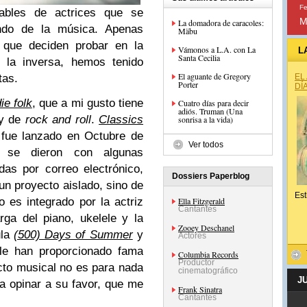
Fe
tables de actrices que se
M
La domadora de caracoles:
ndo de la música. Apenas
Mäbu
s que deciden probar en la
Vámonos a L.A. con La
L
Santa Cecilia
a la inversa, hemos tenido
El aguante de Gregory
tas.
EL
Porter
DÍ
ie folk
, que a mi gusto tiene
Cuatro días para decir
adiós. Truman (Una
y de
rock and roll
.
Classics
sonrisa a la vida)
 fue lanzado en Octubre de
Ver todos
 se dieron con algunas
as por correo electrónico,
Dossiers Paperblog
un proyecto aislado, sino de
Est
o es integrado por la actriz
Ella Fitzgerald
Cantantes
rga del piano, ukelele y la
Zooey Deschanel
ula
(500) Days of Summer
y
Actores
 le han proporcionado fama
Columbia Records
Productor
cto musical no es para nada
cinematográfico
J
a opinar a su favor, que me
Frank Sinatra
Cantantes