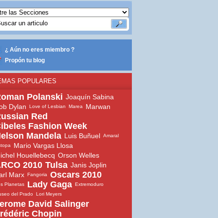
¿ Aún no eres miembro ?
Propón tu blog
EMAS POPULARES
oman Polanski
Joaquín Sabina
ob Dylan
Marwan
Love of Lesbian
Marea
ussian Red
ibeles Fashion Week
elson Mandela
Luis Buñuel
Amaral
Mario Vargas Llosa
topa
ichel Houellebecq
Orson Welles
RCO 2010
Tulsa
Janis Joplin
Oscars 2010
arl Marx
Fangoria
Lady Gaga
s Planetas
Extremoduro
seo del Prado
Lori Meyers
erome David Salinger
rédéric Chopin