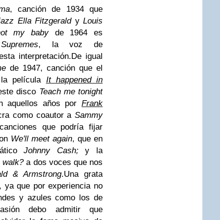
ama
, canción de 1934 que
jazz
Ella Fitzgerald
y
Louis
not my baby
de 1964 es
Supremes
, la voz de
sta interpretación.
De igual
me
de 1947, canción que el
la película
It happened in
este disco
Teach me tonight
en aquellos años por
Frank
ucra como coautor a
Sammy
canciones que podría fijar
son
We'll meet again
, que en
mático
Johnny Cash;
y la
a walk?
a dos voces que nos
ald & Armstrong
.
Una grata
, ya que por experiencia no
andes y azules como los de
asión debo admitir que