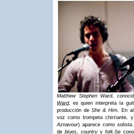
Matthew Stephen Ward
, conoci
Ward
, es quien interpreta la gui
producción de
She & Him
. En a
voz como trompeta chirriante, 
Aznavour
) aparece como solista.
de
blues
,
country
y
folk
.
Se cono