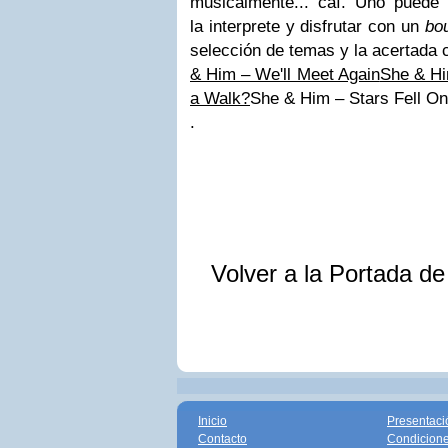
musicalmente... caí. Uno puede
la interprete y disfrutar con un
bo
selección de temas y la acertada 
& Him – We'll Meet Again
She & Hi
a Walk?
She & Him – Stars Fell O
.
Volver a la Portada d
Inicio
Presentaci
Contacto
Condicione