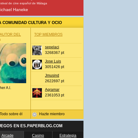
stival de cine español de Málaga
ichael Haneke
A COMUNIDAD CULTURA Y OCIO
 AUTOR DEL
TOP MIEMBROS
A
sepelaci
3268367 pt
Jose Luis
3051426 pt
Jmusind
2622697 pt
her A.l.
Agramar
2361053 pt
Todo sobre él
Hazte miembro
UEGOS EN ES.PAPERBLOG.COM
Arcade
Casino
Estrategia