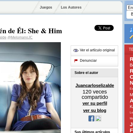
Juegos
Los Autores
ién de Él: She & Him
alde
@MelomanoJC
T
Ver el artículo original
R
Denunciar
B
R
Sobre el autor
C
N
Juancarloselizalde
Es
120
veces
M
compartido
A
ver su perfil
K
ver su blog
Lo
Mu
J
F
Sus últimos artículos