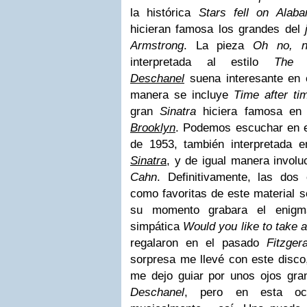
la histórica
Stars fell on Alab
hicieran famosa los grandes del
Armstrong
. La pieza
Oh no, 
interpretada al estilo
The 
Deschanel
suena interesante en e
manera se incluye
Time after
ti
gran
Sinatra
hiciera famosa en 
Brooklyn
. Podemos escuchar en 
de 1953, también interpretada 
Sinatra
, y de igual manera invol
Cahn
. Definitivamente, las dos 
como favoritas de este material 
su momento grabara el enig
simpática
Would you like to take 
regalaron en el pasado
Fitzger
sorpresa me llevé con este disco
me dejo guiar por unos ojos gr
Deschanel
, pero en esta oc