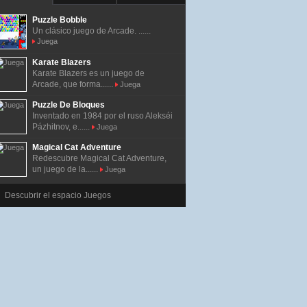
Puzzle Bobble
Un clásico juego de Arcade. ......
Juega
Karate Blazers
Karate Blazers es un juego de
Arcade, que forma......
Juega
Puzzle De Bloques
Inventado en 1984 por el ruso Alekséi
Pázhitnov, e......
Juega
Magical Cat Adventure
Redescubre Magical Cat Adventure,
un juego de la......
Juega
Descubrir el espacio Juegos