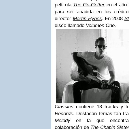
película
The Go-Getter
en el año 
para ser añadida en los créditos
director
Martin Hynes
. En 2008
S
disco llamado
Volumen One
.
Classics
contiene 13 tracks y fu
Records
. Destacan temas tan tr
Melody
en la que encontram
colaboración de
The Chapin Siste