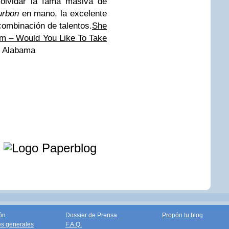
 olvidar la fama masiva de
urbon
en mano, la excelente
combinación de talentos.
She
m – Would You Like To Take
n Alabama
e
ón
Dossier de Prensa
Propón tu blog
s generales
F.A.Q.