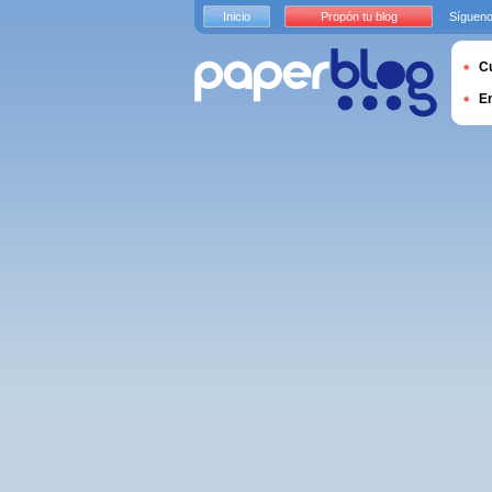
Inicio
Propón tu blog
Sígueno
Cu
E