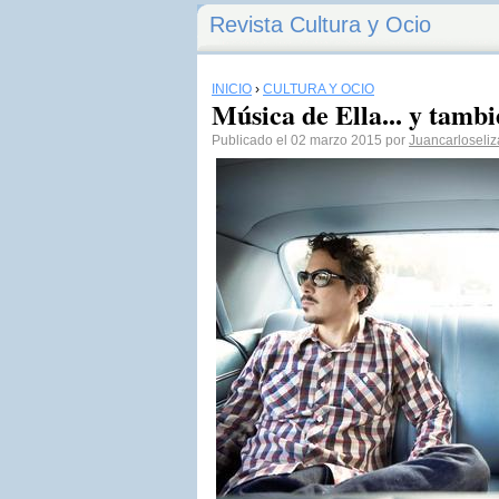
Revista Cultura y Ocio
INICIO
›
CULTURA Y OCIO
Música de Ella... y tamb
Publicado el 02 marzo 2015 por
Juancarloseliz