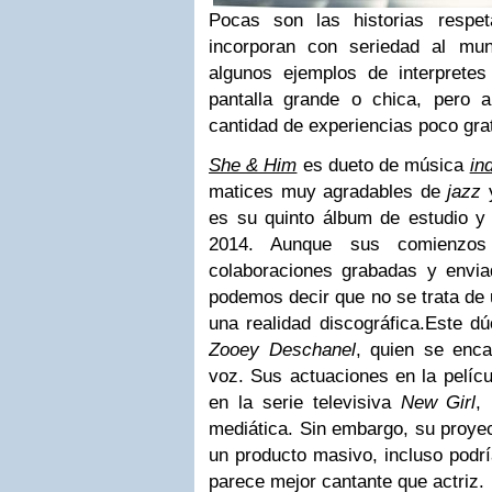
P
ocas son las historias respe
incorporan con seriedad al mu
algunos ejemplos de interprete
pantalla grande o chica, pero 
cantidad de experiencias poco gra
She & Him
es dueto de música
ind
matices muy agradables de
jazz
es su quinto álbum de estudio y
2014. Aunque sus comienzos
colaboraciones grabadas y enviad
podemos decir que no se trata de 
una realidad discográfica.
Este dú
Zooey Deschanel
, quien se enca
voz. Sus actuaciones en la pelíc
en la serie televisiva
New Girl
,
mediática. Sin embargo, su proye
un producto masivo, incluso podrí
parece mejor cantante que actriz.