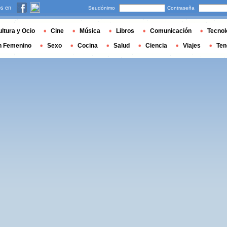
s en
Seudónimo
Contraseña
ltura y Ocio
Cine
Música
Libros
Comunicación
Tecnol
n Femenino
Sexo
Cocina
Salud
Ciencia
Viajes
Ten