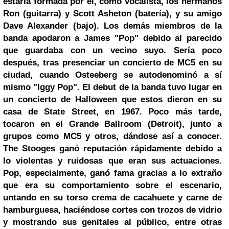
estaría formada por él, como vocalista, los hermanos
Ron (guitarra) y Scott Asheton (batería), y su amigo
Dave Alexander (bajo). Los demás miembros de la
banda apodaron a James "Pop" debido al parecido
que guardaba con un vecino suyo. Sería poco
después, tras presenciar un concierto de MC5 en su
ciudad, cuando Osteeberg se autodenominó a sí
mismo "Iggy Pop". El debut de la banda tuvo lugar en
un concierto de
Halloween
que estos dieron en su
casa de State Street, en 1967. Poco más tarde,
tocaron en el Grande Ballroom (Detroit), junto a
grupos como MC5 y otros, dándose así a conocer.
The Stooges ganó reputación rápidamente debido a
lo violentas y ruidosas que eran sus actuaciones.
Pop, especialmente, ganó fama gracias a lo extraño
que era su comportamiento sobre el escenario,
untando en su torso crema de cacahuete y carne de
hamburguesa, haciéndose cortes con trozos de vidrio
y mostrando sus genitales al público, entre otras