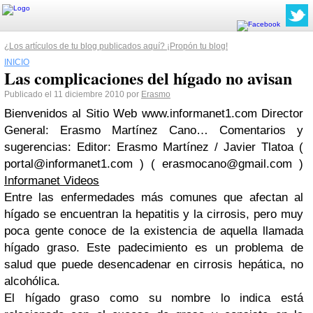
¿Los artículos de tu blog publicados aquí? ¡Propón tu blog!
INICIO
Las complicaciones del hígado no avisan
Publicado el 11 diciembre 2010 por
Erasmo
Bienvenidos al Sitio Web www.informanet1.com Director
General: Erasmo Martínez Cano… Comentarios y
sugerencias: Editor: Erasmo Martínez / Javier Tlatoa (
portal@informanet1.com
) (
erasmocano@gmail.com
)
Informanet Videos
Entre las enfermedades más comunes que afectan al
hígado se encuentran la hepatitis y la cirrosis, pero muy
poca gente conoce de la existencia de aquella llamada
hígado graso. Este padecimiento es un problema de
salud que puede desencadenar en cirrosis hepática, no
alcohólica.
El hígado graso como su nombre lo indica está