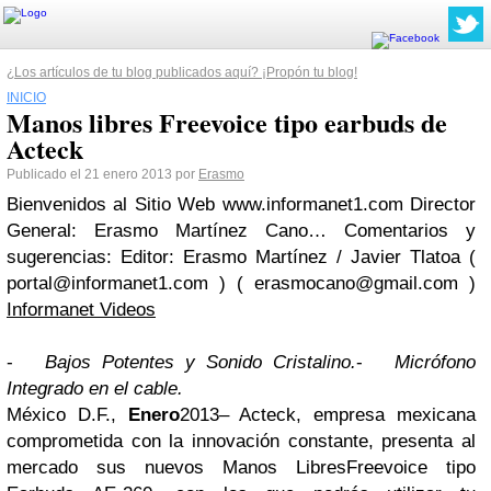
¿Los artículos de tu blog publicados aquí? ¡Propón tu blog!
INICIO
Manos libres Freevoice tipo earbuds de
Acteck
Publicado el 21 enero 2013 por
Erasmo
Bienvenidos al Sitio Web www.informanet1.com Director
General: Erasmo Martínez Cano… Comentarios y
sugerencias: Editor: Erasmo Martínez / Javier Tlatoa (
portal@informanet1.com
) (
erasmocano@gmail.com
)
Informanet Videos
-
Bajos Potentes y Sonido Cristalino.
-
Micrófono
Integrado en el cable.
México D.F.,
Enero
2013–
Acteck, empresa mexicana
comprometida con la innovación constante, presenta al
mercado sus nuevos Manos LibresFreevoice tipo