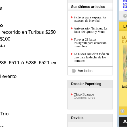
Sus últimos artículos
us
9 claves para superar los
excesos de Navidad
vo
L
Aniversario: Turitour: La
Ruta del Queso y Vino
, recorrido en Turibus $250
EL
 $100
Forever 21 lanza
DÍ
instagram para colección
sía
masculina
La nueva solución todo en
uno para la ducha de los
hombres
5286 6519 ó 5286 6529 ext.
Ver todos
l evento
Dossier Paperblog
Est
Chico Buarque
Compositores
Trío
Revista
J