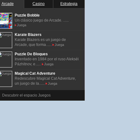
Arcade
Casino
Estrategia
Puzzle Bobble
Un clásico juego de Arcade. ......
Juega
Karate Blazers
Karate Blazers es un juego de
Arcade, que forma......
Juega
Puzzle De Bloques
Inventado en 1984 por el ruso Alekséi
Pázhitnov, e......
Juega
Magical Cat Adventure
Redescubre Magical Cat Adventure,
un juego de la......
Juega
Descubrir el espacio Juegos