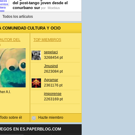
del post-tango joven desde el
conurbano sur
por
Moebius
Todos los artículos
A COMUNIDAD CULTURA Y OCIO
 AUTOR DEL
TOP MIEMBROS
A
sepelaci
3268454 pt
Jmusind
2623084 pt
Agramar
2361176 pt
her A.l.
jmporense
2263169 pt
Todo sobre él
Hazte miembro
UEGOS EN ES.PAPERBLOG.COM