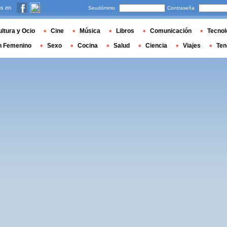
s en
Seudónimo
Contraseña
ltura y Ocio
Cine
Música
Libros
Comunicación
Tecnol
n Femenino
Sexo
Cocina
Salud
Ciencia
Viajes
Ten