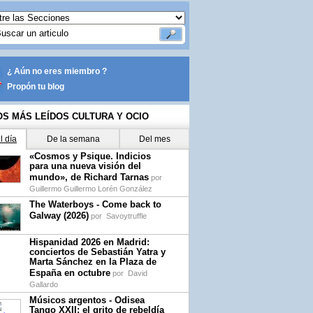
¿ Aún no eres miembro ?
Propón tu blog
OS MÁS LEÍDOS CULTURA Y OCIO
l día
De la semana
Del mes
«Cosmos y Psique. Indicios
para una nueva visión del
mundo», de Richard Tarnas
por
Guillermo Guillermo Lorén González
The Waterboys - Come back to
Galway (2026)
por
Savoytruffle
Hispanidad 2026 en Madrid:
conciertos de Sebastián Yatra y
Marta Sánchez en la Plaza de
España en octubre
por
David
Gallardo
Músicos argentos - Odisea
Tango XXII: el grito de rebeldía