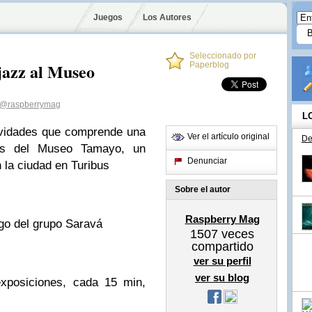
Juegos
Los Autores
Seleccionado por
jazz al Museo
Paperblog
@raspberrymag
L
ividades que comprende una
Ver el artículo original
De
nes del Museo Tamayo, un
Denunciar
n la ciudad en Turibus
Sobre el autor
Raspberry Mag
go del grupo Saravá
1507
veces
compartido
ver su perfil
ver su blog
exposiciones, cada 15 min,