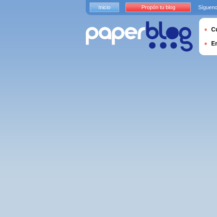
Inicio
Propón tu blog
Sígueno
Cu
E