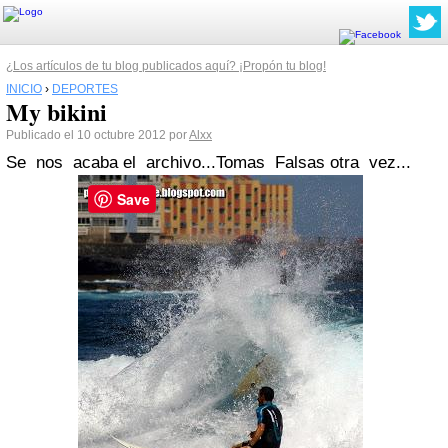
¿Los artículos de tu blog publicados aquí? ¡Propón tu blog!
INICIO
›
DEPORTES
My bikini
Publicado el 10 octubre 2012 por
Alxx
Se nos acaba el archivo...Tomas Falsas otra vez...
Save