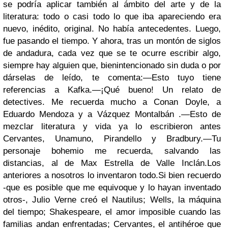
se podría aplicar también al ámbito del arte y de la
literatura: todo o casi todo lo que iba apareciendo era
nuevo, inédito, original. No había antecedentes. Luego,
fue pasando el tiempo. Y ahora, tras un montón de siglos
de andadura, cada vez que se te ocurre escribir algo,
siempre hay alguien que, bienintencionado sin duda o por
dárselas de leído, te comenta:
—Esto tuyo tiene
referencias a Kafka.
—¡Qué bueno! Un relato de
detectives. Me recuerda mucho a Conan Doyle, a
Eduardo Mendoza y a Vázquez Montalbán .
—Esto de
mezclar literatura y vida ya lo escribieron antes
Cervantes, Unamuno, Pirandello y Bradbury.
—Tu
personaje bohemio me recuerda, salvando las
distancias, al de Max Estrella de Valle Inclán.
Los
anteriores a nosotros lo inventaron todo.
Si bien recuerdo
-que es posible que me equivoque y lo hayan inventado
otros-, Julio Verne creó el Nautilus; Wells, la máquina
del tiempo; Shakespeare, el amor imposible cuando las
familias andan enfrentadas; Cervantes, el antihéroe que