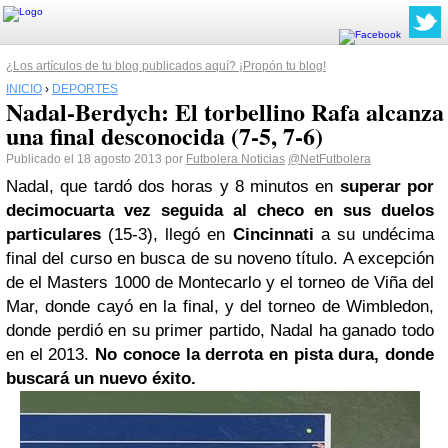
¿Los artículos de tu blog publicados aquí? ¡Propón tu blog!
INICIO
›
DEPORTES
Nadal-Berdych: El torbellino Rafa alcanza
una final desconocida (7-5, 7-6)
Publicado el 18 agosto 2013 por
Futbolera Noticias
@NetFutbolera
Nadal, que tardó dos horas y 8 minutos en
superar por
decimocuarta vez seguida al checo en sus duelos
particulares
(15-3), llegó en
Cincinnati
a su undécima
final del curso en busca de su noveno título. A excepción
de el Masters 1000 de Montecarlo y el torneo de Viña del
Mar, donde cayó en la final, y del torneo de Wimbledon,
donde perdió en su primer partido, Nadal ha ganado todo
en el 2013.
No conoce la derrota en pista dura, donde
buscará un nuevo éxito.