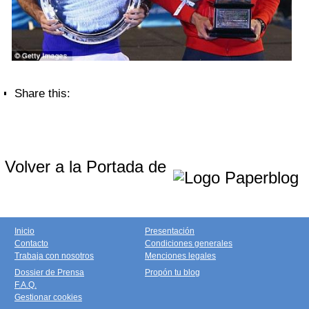
Share this:
Volver a la Portada de
Inicio
Presentación
Contacto
Condiciones generales
Trabaja con nosotros
Menciones legales
Dossier de Prensa
Propón tu blog
F.A.Q.
Gestionar cookies