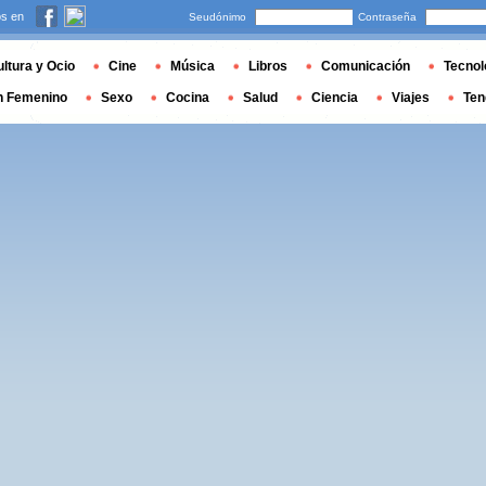
s en
Seudónimo
Contraseña
ltura y Ocio
Cine
Música
Libros
Comunicación
Tecnol
n Femenino
Sexo
Cocina
Salud
Ciencia
Viajes
Ten