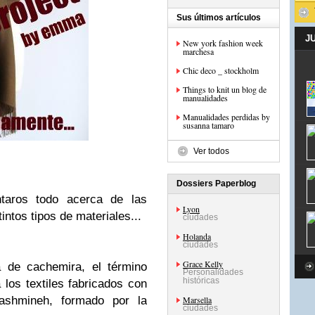
Sus últimos artículos
J
New york fashion week
marchesa
Chic deco _ stockholm
Things to knit un blog de
manualidades
Manualidades perdidas by
susanna tamaro
Ver todos
Dossiers Paperblog
ntaros todo acerca de las
Lyon
intos tipos de materiales...
ciudades
Holanda
ciudades
Grace Kelly
 de cachemira, el término
Personalidades
históricas
a los textiles fabricados con
ashmineh, formado por la
Marsella
ciudades