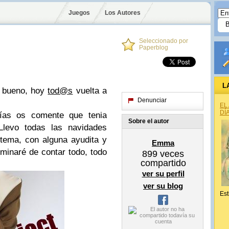
Juegos
Los Autores
Seleccionado por
Paperblog
L
.. bueno, hoy
tod@s
vuelta a
Denunciar
EL
DÍ
ías os comente que tenia
Sobre el autor
Llevo todas las navidades
 tema, con alguna ayudita y
Emma
minaré de contar todo, todo
899
veces
compartido
ver su perfil
ver su blog
Est