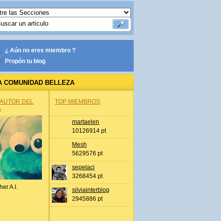
¿ Aún no eres miembro ?
Propón tu blog
A COMUNIDAD BELLEZA
 AUTOR DEL
TOP MIEMBROS
A
martaelen
10126914 pt
Mesh
5629576 pt
sepelaci
3268454 pt
her A.l.
silviainterblog
2945886 pt