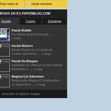
Todo sobre él
Hazte miembro
UEGOS EN ES.PAPERBLOG.COM
Arcade
Casino
Estrategia
Puzzle Bobble
Un clásico juego de Arcade. ......
Juega
Karate Blazers
Karate Blazers es un juego de
Arcade, que forma......
Juega
Puzzle De Bloques
Inventado en 1984 por el ruso Alekséi
Pázhitnov, e......
Juega
Magical Cat Adventure
Redescubre Magical Cat Adventure,
un juego de la......
Juega
Descubrir el espacio Juegos