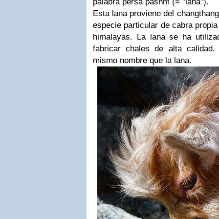
palabra persa pashm (= "lana").
Esta lana proviene del changthan
especie particular de cabra propia
himalayas. La lana se ha utiliz
fabricar chales de alta calida
mismo nombre que la lana.