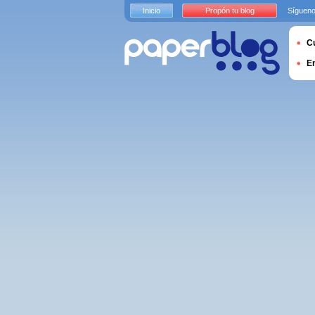
Inicio
Propón tu blog
Sígueno
Cu
E