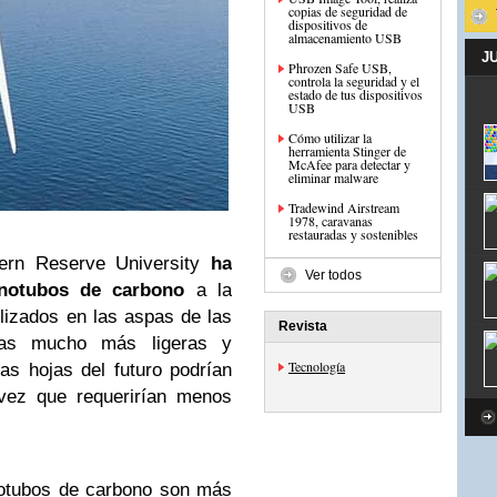
copias de seguridad de
dispositivos de
almacenamiento USB
J
Phrozen Safe USB,
controla la seguridad y el
estado de tus dispositivos
USB
Cómo utilizar la
herramienta Stinger de
McAfee para detectar y
eliminar malware
Tradewind Airstream
1978, caravanas
restauradas y sostenibles
rn Reserve University
ha
Ver todos
anotubos de carbono
a la
ilizados en las aspas de las
Revista
rlas mucho más ligeras y
Tecnología
las hojas del futuro podrían
vez que requerirían menos
otubos de carbono son más