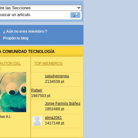
¿ Aún no eres miembro ?
Propón tu blog
A COMUNIDAD TECNOLOGÍA
 AUTOR DEL
TOP MIEMBROS
A
saludyenergia
2134539 pt
Rafael
1987503 pt
Jorge Farinós Ibáñez
1852489 pt
her A.l.
alma2061
1417148 pt