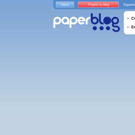
Inicio
Propón tu blog
Sígueno
Cu
E