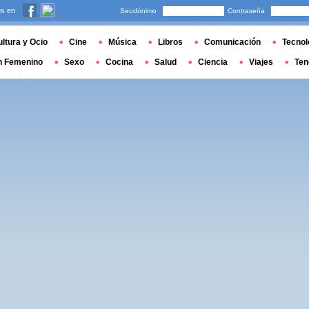
s en
Seudónimo
Contraseña
ltura y Ocio
Cine
Música
Libros
Comunicación
Tecnol
n Femenino
Sexo
Cocina
Salud
Ciencia
Viajes
Ten