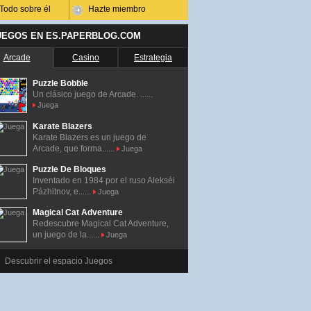
Todo sobre él
Hazte miembro
UEGOS EN ES.PAPERBLOG.COM
Arcade
Casino
Estrategia
Puzzle Bobble
Un clásico juego de Arcade. ......
Juega
Karate Blazers
Karate Blazers es un juego de
Arcade, que forma......
Juega
Puzzle De Bloques
Inventado en 1984 por el ruso Alekséi
Pázhitnov, e......
Juega
Magical Cat Adventure
Redescubre Magical Cat Adventure,
un juego de la......
Juega
Descubrir el espacio Juegos