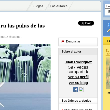
Juegos
Los Autores
a las palas de las
riguez
@subinet
L
Denunciar
EL
Sobre el autor
DÍ
Juan Rodriguez
597
veces
compartido
ver su perfil
ver su blog
Est
Sus últimos artículos
USB Image Tool, realiza