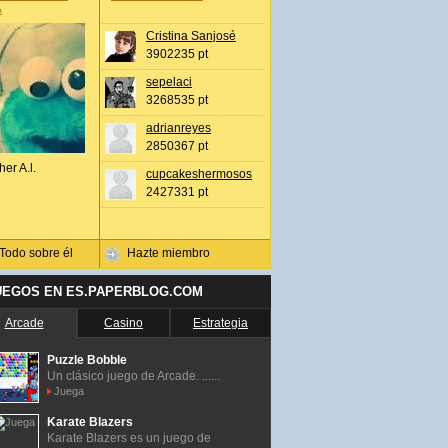
A
Cristina Sanjosé
3902235 pt
sepelaci
3268535 pt
adrianreyes
2850367 pt
her A.l.
cupcakeshermosos
2427331 pt
Todo sobre él
Hazte miembro
UEGOS EN ES.PAPERBLOG.COM
Arcade
Casino
Estrategia
Puzzle Bobble
Un clásico juego de Arcade. ......
Juega
Karate Blazers
Karate Blazers es un juego de