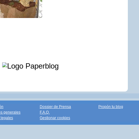
e
ón
Dossier de Prensa
Propón tu blog
s generales
F.A.Q.
legales
Gestionar cookies