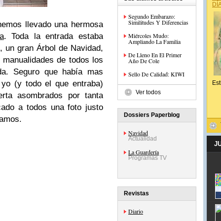
DÍ
Segundo Embarazo:
Similitudes Y Diferencias
hemos llevado una hermosa
a
. Toda la entrada estaba
Miércoles Mudo:
Ampliando La Familia
 un gran Árbol de Navidad,
De Lleno En El Primer
s manualidades de todos los
Año De Cole
uida. Seguro que había mas
Sello De Calidad: KIWI
yo (y todo el que entraba)
Est
Ver todos
rta asombrados por tanta
ado a todos una foto justo
Dossiers Paperblog
gamos.
Navidad
Actualidad
J
La Guardería
Programas TV
Revistas
Diario