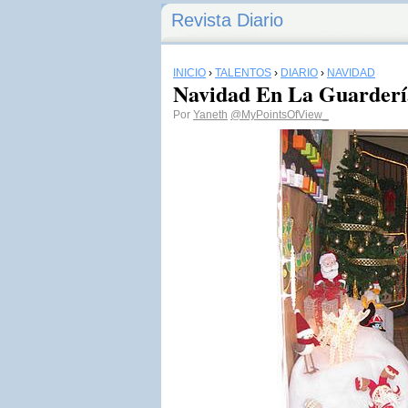
Revista Diario
INICIO
›
TALENTOS
›
DIARIO
›
NAVIDAD
Navidad En La Guarderí
Por
Yaneth
@MyPointsOfView_