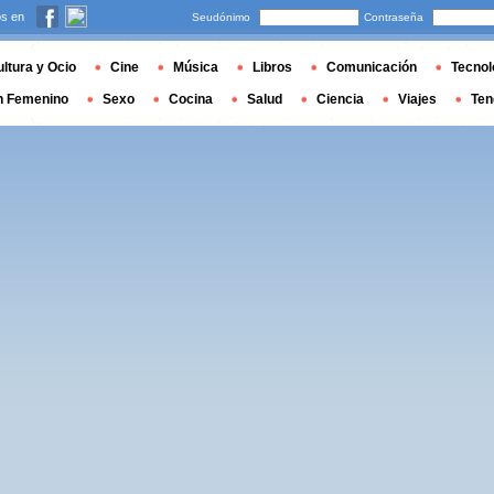
s en
Seudónimo
Contraseña
ltura y Ocio
Cine
Música
Libros
Comunicación
Tecnol
n Femenino
Sexo
Cocina
Salud
Ciencia
Viajes
Ten