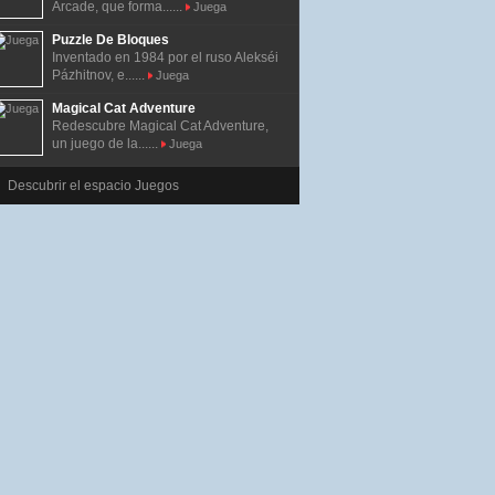
Arcade, que forma......
Juega
Puzzle De Bloques
Inventado en 1984 por el ruso Alekséi
Pázhitnov, e......
Juega
Magical Cat Adventure
Redescubre Magical Cat Adventure,
un juego de la......
Juega
Descubrir el espacio Juegos