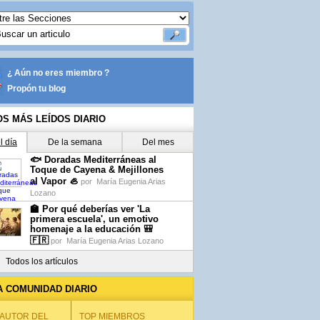
¿ Aún no eres miembro ?
Propón tu blog
OS MÁS LEÍDOS DIARIO
l día
De la semana
Del mes
🐟 Doradas Mediterráneas al
Toque de Cayena & Mejillones
al Vapor 🦪
por
María Eugenia Arias
Lozano
🏫 Por qué deberías ver 'La
primera escuela', un emotivo
homenaje a la educación 🎒
🇫🇷
por
María Eugenia Arias Lozano
Todos los artículos
A COMUNIDAD DIARIO
 AUTOR DEL
TOP MIEMBROS