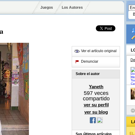
Juegos
Los Autores
a
L
Ver el artículo original
De
Denunciar
Sobre el autor
Yaneth
597
veces
compartido
ver su perfil
ver su blog
L
EL
Sus últimos artículos