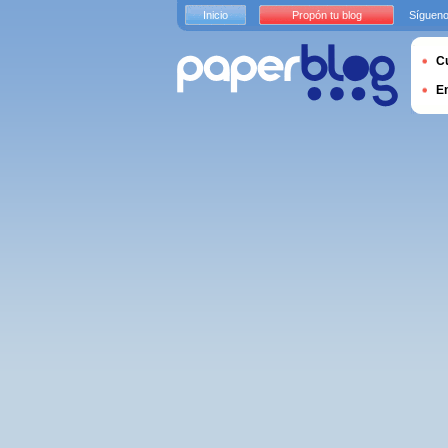
Inicio
Propón tu blog
Sígueno
Cu
E