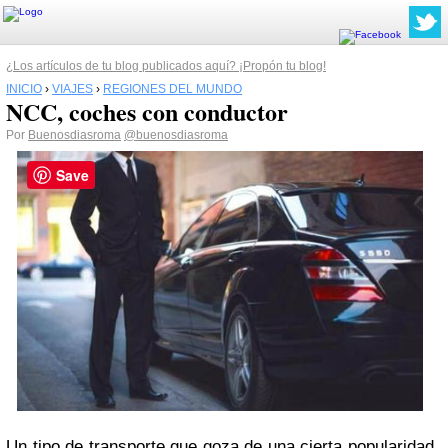
¿Los artículos de tu blog publicados aquí? ¡Propón tu blog!
INICIO
›
VIAJES
›
REGIONES DEL MUNDO
NCC, coches con conductor
Por
Buenosdiasroma
@buenosdiasroma
Save
Un tipo de transporte que goza de una cierta popularidad