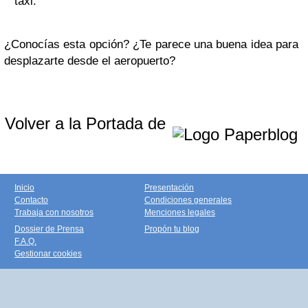
taxi.
¿Conocías esta opción? ¿Te parece una buena idea para
desplazarte desde el aeropuerto?
Volver a la Portada de
Inicio
Presentación
Contacto
Condiciones generales
Trabaja con nosotros
Menciones legales
Dossier de Prensa
Propón tu blog
F.A.Q.
Gestionar cookies