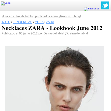
¿Los artículos de tu blog publicados aquí? ¡Propón tu blog!
INICIO
›
TENDENCIAS
›
MODA
›
ZARA
Necklaces ZARA - Lookbook June 2012
Publicado el 06 junio 2012 por
Detrasdellabial
@detrasdellabial